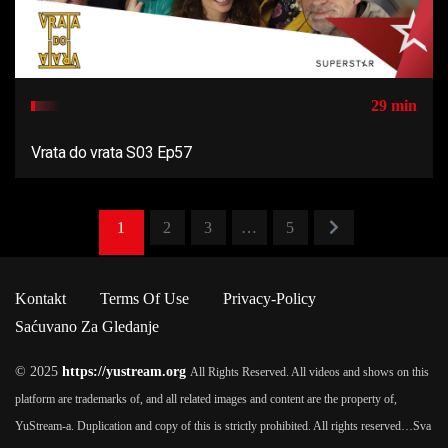
29 min
Vrata do vrata S03 Ep57
1
2
3
…
5
Kontakt
Terms Of Use
Privacy-Policy
Saćuvano Za Gledanje
© 2025
https://yustream.org
All Rights Reserved. All videos and shows on this
platform are trademarks of, and all related images and content are the property of,
YuStream-a. Duplication and copy of this is strictly prohibited. All rights reserved…
Sva