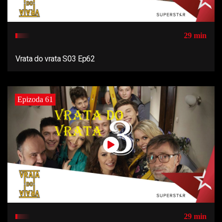
29 min
Vrata do vrata S03 Ep62
Epizoda 61
29 min