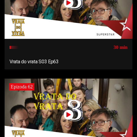
30 min
Vrata do vrata S03 Ep63
Epizoda 62