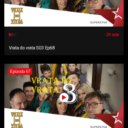
29 min
Vrata do vrata S03 Ep68
Epizoda 67