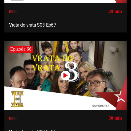
29 min
Vrata do vrata S03 Ep67
Epizoda 66
30 min