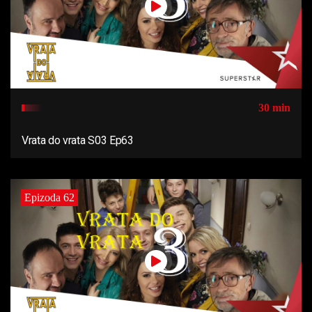
30 min
Vrata do vrata S03 Ep63
Epizoda 62