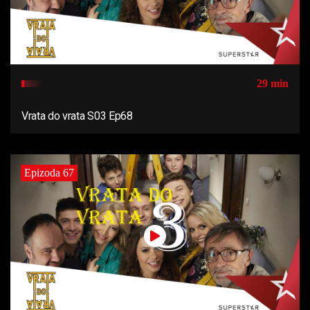
29 min
Vrata do vrata S03 Ep68
Epizoda 67