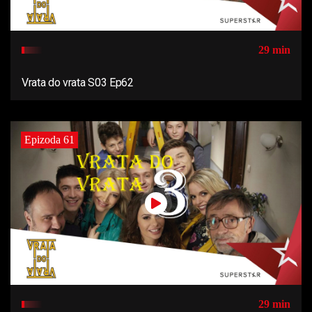
29 min
Vrata do vrata S03 Ep62
Epizoda 61
29 min