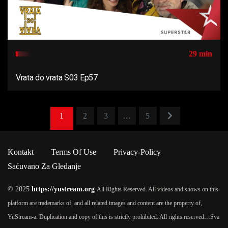
29 min
Vrata do vrata S03 Ep57
1
2
3
…
5
Kontakt
Terms Of Use
Privacy-Policy
Saćuvano Za Gledanje
© 2025
https://yustream.org
All Rights Reserved. All videos and shows on this
platform are trademarks of, and all related images and content are the property of,
YuStream-a. Duplication and copy of this is strictly prohibited. All rights reserved…
Sva