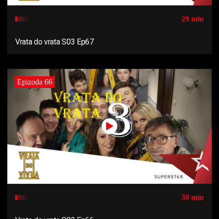
29 min
Vrata do vrata S03 Ep67
Epizoda 66
30 min