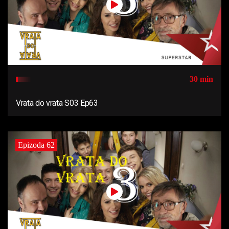
30 min
Vrata do vrata S03 Ep63
Epizoda 62