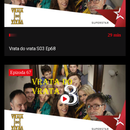
29 min
Vrata do vrata S03 Ep68
Epizoda 67