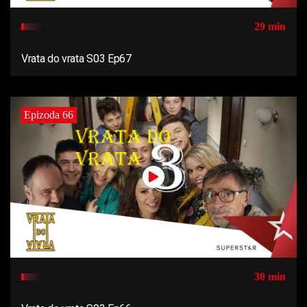
29 min
Vrata do vrata S03 Ep67
Epizoda 66
30 min