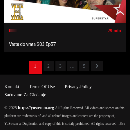
29 min
Vrata do vrata S03 Ep57
1
2
3
…
5
Kontakt
Terms Of Use
Privacy-Policy
Saćuvano Za Gledanje
© 2025
https://yustream.org
All Rights Reserved. All videos and shows on this
platform are trademarks of, and all related images and content are the property of,
YuStream-a. Duplication and copy of this is strictly prohibited. All rights reserved…
Sva