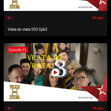
29 min
Vrata do vrata S03 Ep62
Epizoda 61
29 min