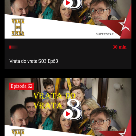
30 min
Vrata do vrata S03 Ep63
Epizoda 62