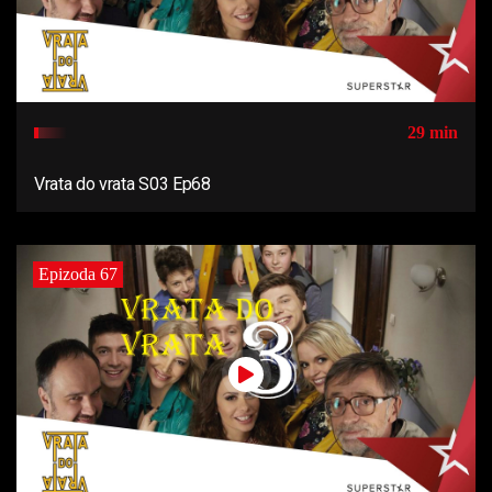
29 min
Vrata do vrata S03 Ep68
Epizoda 67