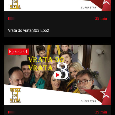
29 min
Vrata do vrata S03 Ep62
Epizoda 61
29 min