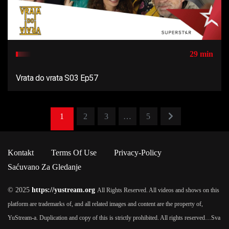
29 min
Vrata do vrata S03 Ep57
1
2
3
…
5
Kontakt
Terms Of Use
Privacy-Policy
Saćuvano Za Gledanje
© 2025
https://yustream.org
All Rights Reserved. All videos and shows on this
platform are trademarks of, and all related images and content are the property of,
YuStream-a. Duplication and copy of this is strictly prohibited. All rights reserved…
Sva