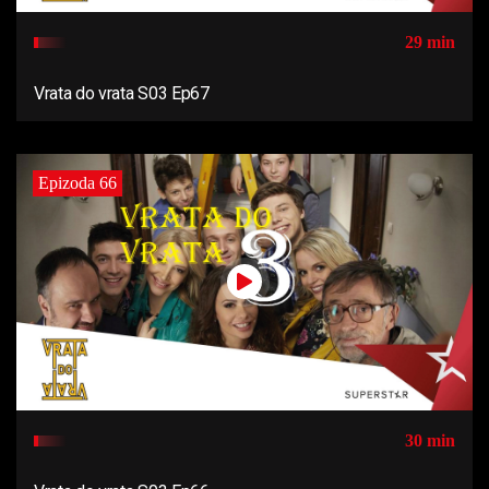
29 min
Vrata do vrata S03 Ep67
Epizoda 66
30 min