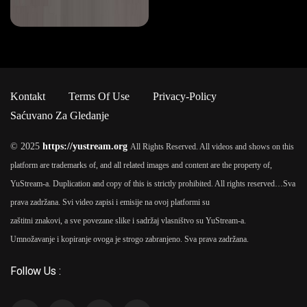
Tv Serija
Kontakt
Terms Of Use
Privacy-Policy
Saćuvano Za Gledanje
© 2025
https://yustream.org
All Rights Reserved. All videos and shows on this
platform are trademarks of, and all related images and content are the property of,
YuStream-a. Duplication and copy of this is strictly prohibited. All rights reserved…
Sva
prava zadržana. Svi video zapisi i emisije na ovoj platformi su
zaštitni znakovi, a sve povezane slike i sadržaj vlasništvo su YuStream-a.
Umnožavanje i kopiranje ovoga je strogo zabranjeno. Sva prava zadržana.
Follow Us :