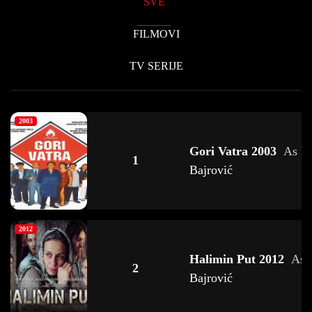
SVE
FILMOVI
TV SERIJE
2003
Gori Vatra 2003
As
Iz
1
Bajrović
2012
Halimin Put 2012
As
2
Bajrović