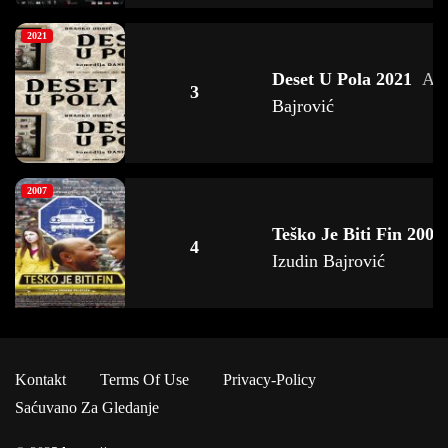
2021
Deset U Pola 2021
As
3
Bajrović
2007
Teško Je Biti Fin 2007
4
Izudin Bajrović
2020
Kontakt
Terms Of Use
Privacy-Policy
Koncentriši Se, Baba 
5
Saćuvano Za Gledanje
As
Izudin Bajrović