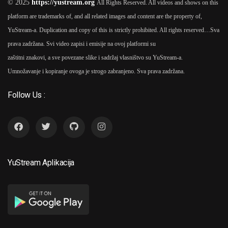
© 2025
https://yustream.org
All Rights Reserved. All videos and shows on this
platform are trademarks of, and all related images and content are the property of,
2023
YuStream-a. Duplication and copy of this is strictly prohibited. All rights reserved…
Sva
prava zadržana. Svi video zapisi i emisije na ovoj platformi su
Pad 2023 Tv Serija
A
6
zaštitni znakovi, a sve povezane slike i sadržaj vlasništvo su YuStream-a.
Izudin Bajrović (1 Seas
Umnožavanje i kopiranje ovoga je strogo zabranjeno. Sva prava zadržana.
Follow Us :
2010
Na Putu 2010
As
Izud
7
Bajrović
YuStream Aplikacija
2022
Najsretniji Čovjek Na
8
Svijetu 2022
As
Izudin
Bajrović