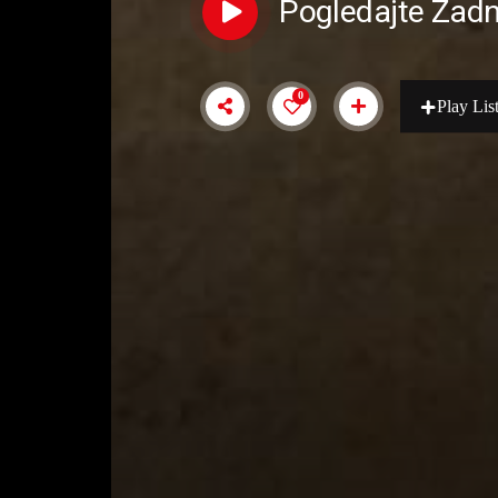
Pogledajte Zadn
0
Play Lis