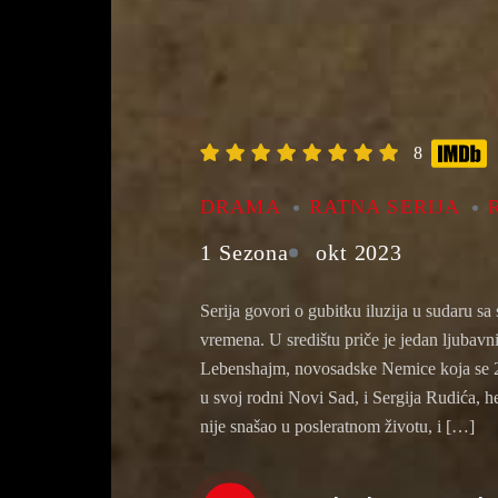
8
DRAMA
RATNA SERIJA
1 Sezona
okt 2023
Serija govori o gubitku iluzija u sudaru s
vremena. U središtu priče je jedan ljubavni
Lebenshajm, novosadske Nemice koja se 2
u svoj rodni Novi Sad, i Sergija Rudića, h
nije snašao u posleratnom životu, i […]