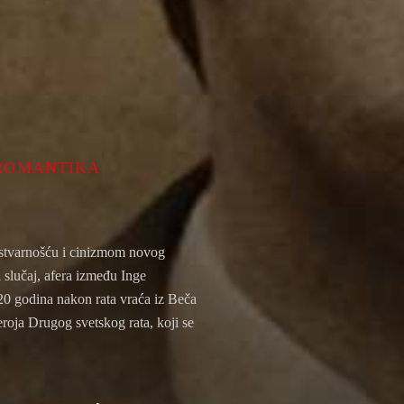
ROMANTIKA
a stvarnošću i cinizmom novog
 slučaj, afera između Inge
0 godina nakon rata vraća iz Beča
eroja Drugog svetskog rata, koji se