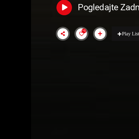
Pogledajte Zadn
+1
Play Lis