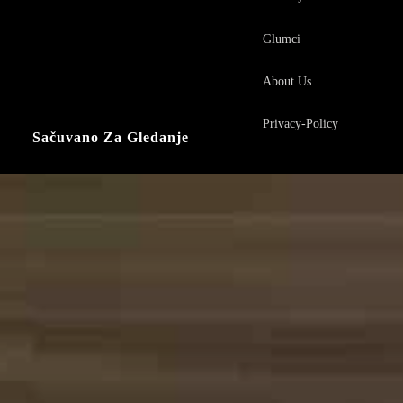
Glumci
About Us
Privacy-Policy
Sačuvano Za Gledanje