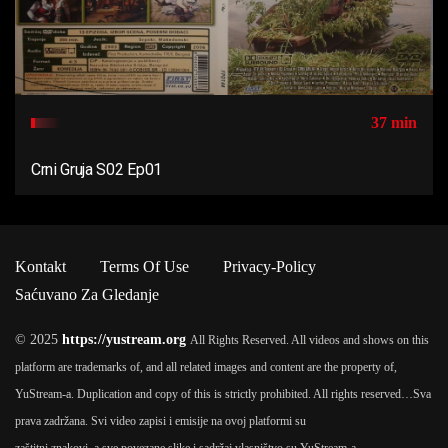
37 min
Crni Gruja S02 Ep01
Kontakt
Terms Of Use
Privacy-Policy
Saćuvano Za Gledanje
© 2025
https://yustream.org
All Rights Reserved. All videos and shows on this
platform are trademarks of, and all related images and content are the property of,
YuStream-a. Duplication and copy of this is strictly prohibited. All rights reserved…
Sva
prava zadržana. Svi video zapisi i emisije na ovoj platformi su
zaštitni znakovi, a sve povezane slike i sadržaj vlasništvo su YuStream-a.