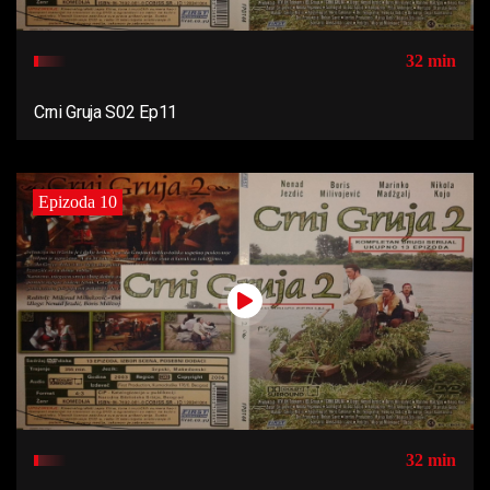
32 min
Crni Gruja S02 Ep11
Epizoda 10
32 min