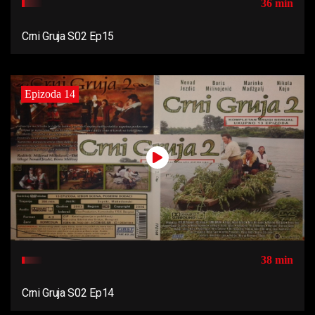
36 min
Crni Gruja S02 Ep15
Epizoda 14
38 min
Crni Gruja S02 Ep14