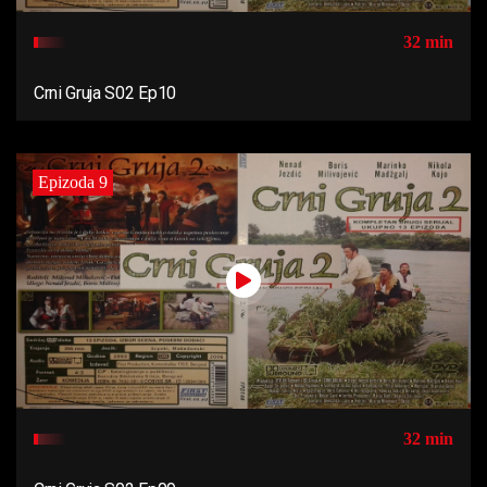
32 min
Crni Gruja S02 Ep10
Epizoda 9
32 min