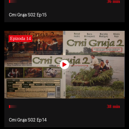
36 min
Crni Gruja S02 Ep15
Epizoda 14
38 min
Crni Gruja S02 Ep14