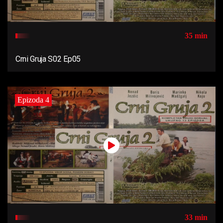
35 min
Crni Gruja S02 Ep05
Epizoda 4
33 min