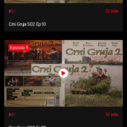
32 min
Crni Gruja S02 Ep10
Epizoda 9
32 min