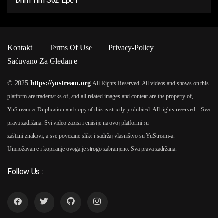
Drim Tim S02 Ep01
Kontakt
Terms Of Use
Privacy-Policy
Saćuvano Za Gledanje
© 2025
https://yustream.org
All Rights Reserved. All videos and shows on this
platform are trademarks of, and all related images and content are the property of,
YuStream-a. Duplication and copy of this is strictly prohibited. All rights reserved…
Sva
prava zadržana. Svi video zapisi i emisije na ovoj platformi su
zaštitni znakovi, a sve povezane slike i sadržaj vlasništvo su YuStream-a.
Umnožavanje i kopiranje ovoga je strogo zabranjeno. Sva prava zadržana.
Follow Us :