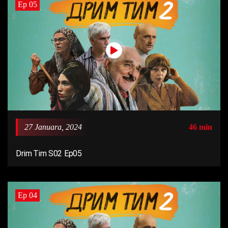
Ep 05
27 Januara, 2024
46 min
Drim Tim S02 Ep05
Ep 04