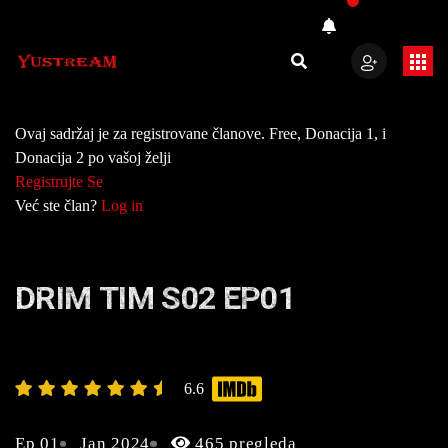
Ovaj sadržaj je za registrovane članove. Free, Donacija 1, i
Donacija 2 po vašoj želji
Registrujte Se
Već ste član?
Log in
DRIM TIM S02 EP01
6.6
Ep 01
Jan 2024
465 pregleda