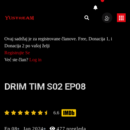
Ovaj sadržaj je za registrovane članove. Free, Donacija 1, i
Donacija 2 po vašoj želji
Registrujte Se
Već ste član?
Log in
DRIM TIM S02 EP08
6.6
Ep 08
Jan 2024
477 pregleda