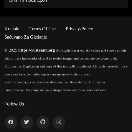
Drim Tim S02 Ep01
Kontakt
Terms Of Use
Privacy-Policy
Saćuvano Za Gledanje
© 2025
https://yustream.org
All Rights Reserved. All videos and shows on this
platform are trademarks of, and all related images and content are the property of,
YuStream-a. Duplication and copy of this is strictly prohibited. All rights reserved…
Sva
prava zadržana. Svi video zapisi i emisije na ovoj platformi su
zaštitni znakovi, a sve povezane slike i sadržaj vlasništvo su YuStream-a.
Umnožavanje i kopiranje ovoga je strogo zabranjeno. Sva prava zadržana.
Follow Us :