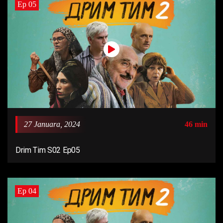
Ep 05
27 Januara, 2024
46 min
Drim Tim S02 Ep05
Ep 04