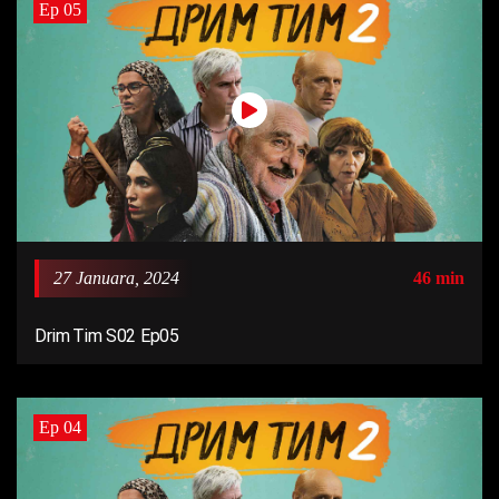
Ep 05
27 Januara, 2024
46 min
Drim Tim S02 Ep05
Ep 04