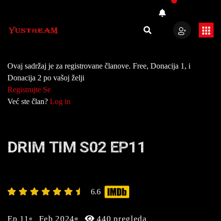
Ovaj sadržaj je za registrovane članove. Free, Donacija 1, i
Donacija 2 po vašoj želji
Registrujte Se
Već ste član?
Log in
DRIM TIM S02 EP11
6.6
Ep 11
Feb 2024
440 pregleda