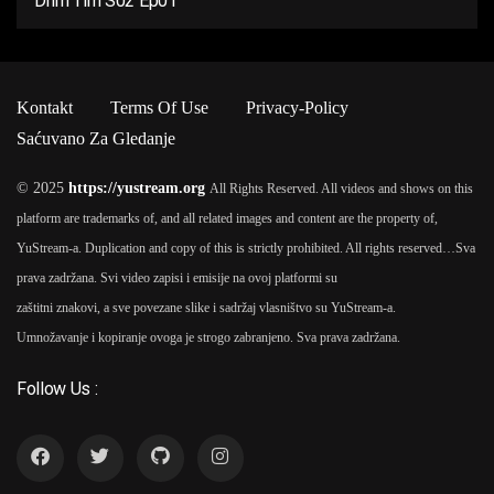
Drim Tim S02 Ep01
Kontakt
Terms Of Use
Privacy-Policy
Saćuvano Za Gledanje
© 2025
https://yustream.org
All Rights Reserved. All videos and shows on this
platform are trademarks of, and all related images and content are the property of,
YuStream-a. Duplication and copy of this is strictly prohibited. All rights reserved…
Sva
prava zadržana. Svi video zapisi i emisije na ovoj platformi su
zaštitni znakovi, a sve povezane slike i sadržaj vlasništvo su YuStream-a.
Umnožavanje i kopiranje ovoga je strogo zabranjeno. Sva prava zadržana.
Follow Us :