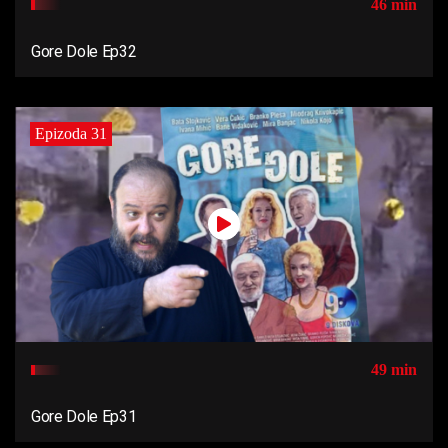
46 min
Gore Dole Ep32
Epizoda 31
49 min
Gore Dole Ep31