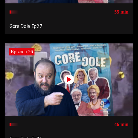
55 min
Gore Dole Ep27
Epizoda 26
46 min