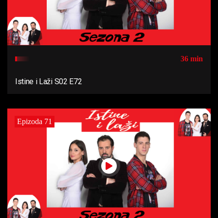
36 min
Istine i Laži S02 E72
Epizoda 71