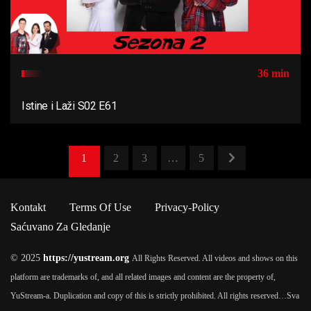
36 min
Istine i Laži S02 E61
1
2
3
…
5
Kontakt
Terms Of Use
Privacy-Policy
Saćuvano Za Gledanje
© 2025
https://yustream.org
All Rights Reserved. All videos and shows on this
platform are trademarks of, and all related images and content are the property of,
YuStream-a. Duplication and copy of this is strictly prohibited. All rights reserved…
Sva