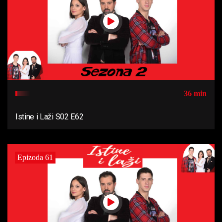
36 min
Istine i Laži S02 E62
Epizoda 61