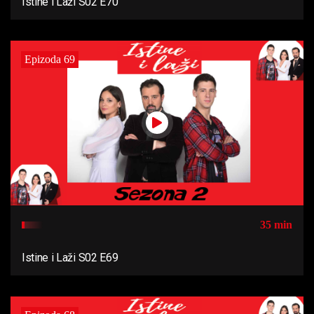
Istine i Laži S02 E70
Epizoda 69
35 min
Istine i Laži S02 E69