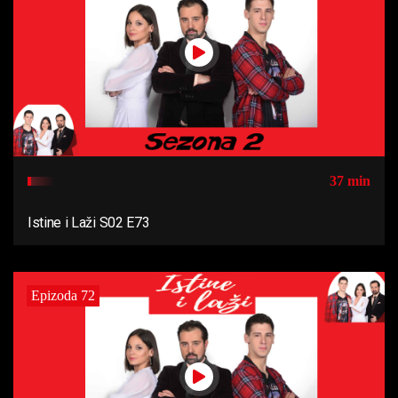
37 min
Istine i Laži S02 E73
Epizoda 72