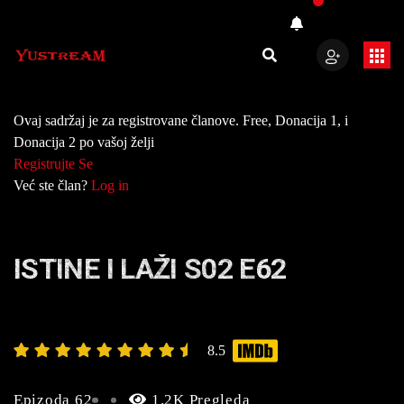
Ovaj sadržaj je za registrovane članove. Free, Donacija 1, i
Donacija 2 po vašoj želji
Registrujte Se
Već ste član?
Log in
ISTINE I LAŽI S02 E62
8.5
Epizoda 62
1.2K Pregleda