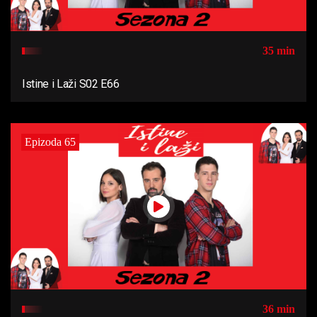
35 min
Istine i Laži S02 E66
Epizoda 65
36 min