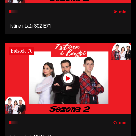
36 min
Istine i Laži S02 E71
Epizoda 70
37 min