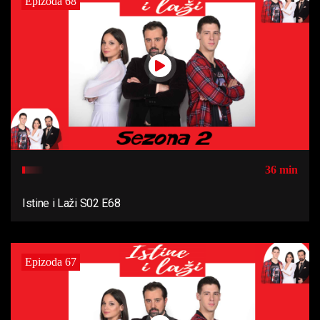
Epizoda 68
36 min
Istine i Laži S02 E68
Epizoda 67