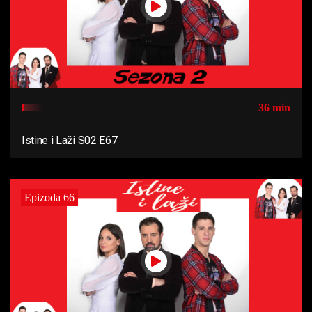
36 min
Istine i Laži S02 E67
Epizoda 66