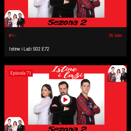
36 min
Istine i Laži S02 E72
Epizoda 71