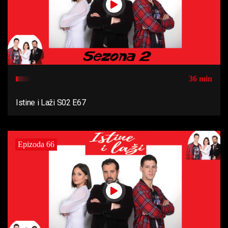
36 min
Istine i Laži S02 E67
Epizoda 66