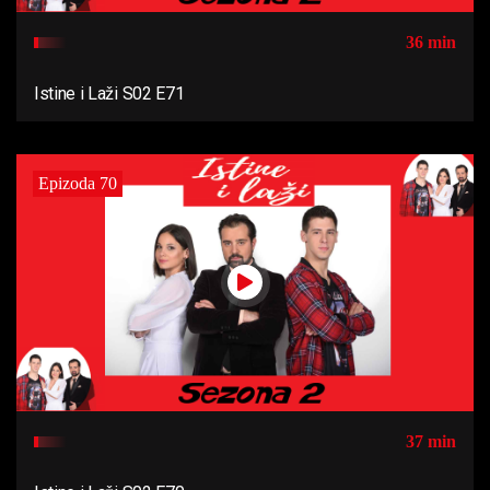
36 min
Istine i Laži S02 E71
Epizoda 70
37 min