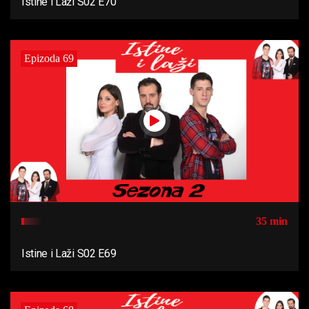
Istine i Laži S02 E70
Epizoda 69
35 min
Istine i Laži S02 E69