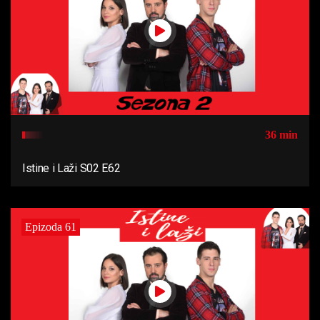
36 min
Istine i Laži S02 E62
Epizoda 61