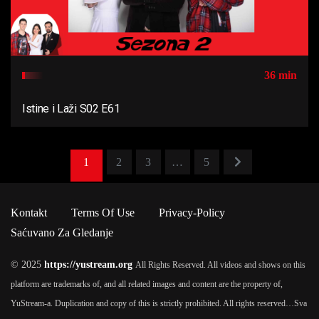
36 min
Istine i Laži S02 E61
1
2
3
…
5
Kontakt
Terms Of Use
Privacy-Policy
Saćuvano Za Gledanje
© 2025
https://yustream.org
All Rights Reserved. All videos and shows on this
platform are trademarks of, and all related images and content are the property of,
YuStream-a. Duplication and copy of this is strictly prohibited. All rights reserved…
Sva