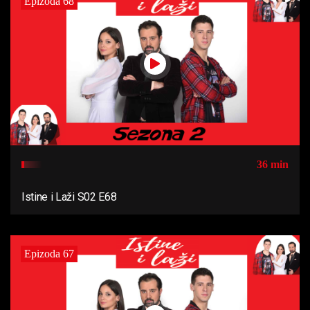
Epizoda 68
36 min
Istine i Laži S02 E68
Epizoda 67