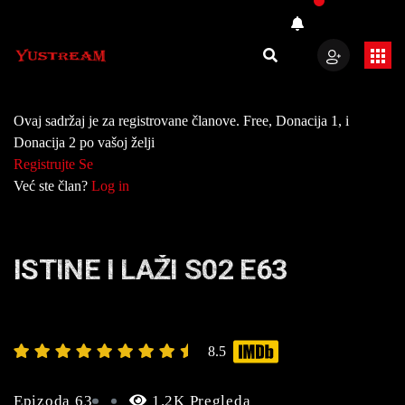
Ovaj sadržaj je za registrovane članove. Free, Donacija 1, i
Donacija 2 po vašoj želji
Registrujte Se
Već ste član?
Log in
ISTINE I LAŽI S02 E63
8.5
Epizoda 63
1.2K Pregleda