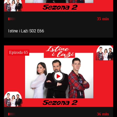
35 min
Istine i Laži S02 E66
Epizoda 65
36 min