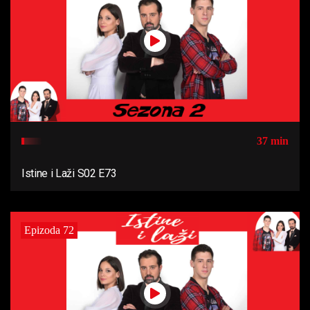
37 min
Istine i Laži S02 E73
Epizoda 72