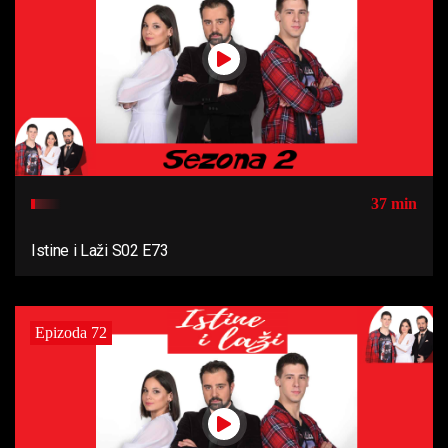
37 min
Istine i Laži S02 E73
Epizoda 72