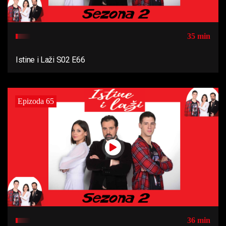
35 min
Istine i Laži S02 E66
Epizoda 65
36 min