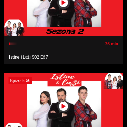
36 min
Istine i Laži S02 E67
Epizoda 66