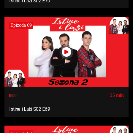
Istine i Laži S02 E70
Epizoda 69
35 min
Istine i Laži S02 E69