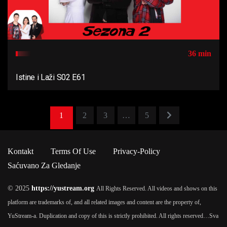
36 min
Istine i Laži S02 E61
1
2
3
…
5
Kontakt
Terms Of Use
Privacy-Policy
Saćuvano Za Gledanje
© 2025
https://yustream.org
All Rights Reserved. All videos and shows on this
platform are trademarks of, and all related images and content are the property of,
YuStream-a. Duplication and copy of this is strictly prohibited. All rights reserved…
Sva