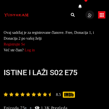
Ovaj sadržaj je za registrovane članove. Free, Donacija 1, i
Donacija 2 po vašoj želji
Registrujte Se
Već ste član?
Log in
ISTINE I LAŽI S02 E75
8.5
Epizoda 75
1.3K Pregleda