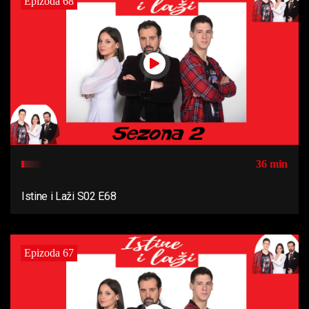
Epizoda 68
36 min
Istine i Laži S02 E68
Epizoda 67