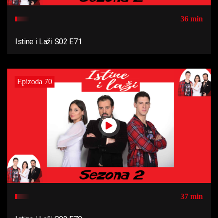
36 min
Istine i Laži S02 E71
Epizoda 70
37 min