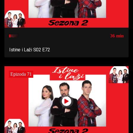
36 min
Istine i Laži S02 E72
Epizoda 71