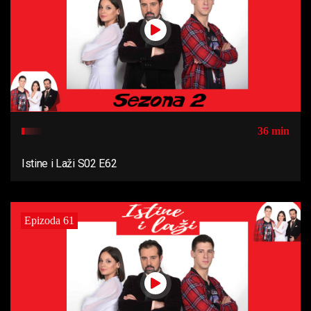
36 min
Istine i Laži S02 E62
Epizoda 61