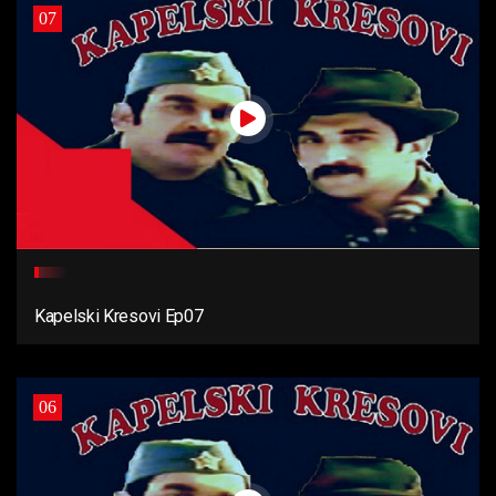
07
Kapelski Kresovi Ep07
06