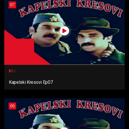
07
Kapelski Kresovi Ep07
06