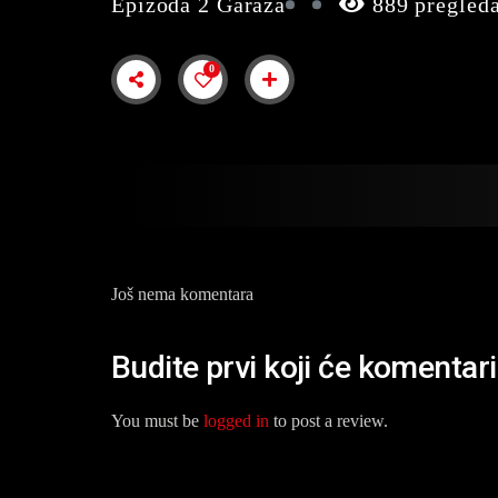
Epizoda 2 Garaža
889 pregled
0
Još nema komentara
Budite prvi koji će komentar
You must be
logged in
to post a review.