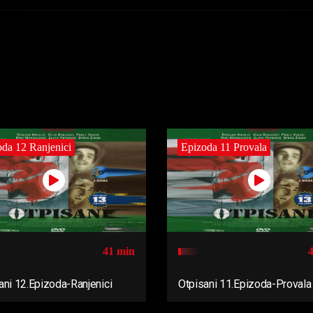
da 12 Ranjenici
Epizoda 11 Provala
41 min
ani 12.Epizoda-Ranjenici
Otpisani 11.Epizoda-Provala