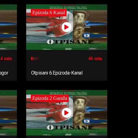
Epizoda 6 Kanal
44 min
46 min
ogor
Otpisani 6.Epizoda-Kanal
Epizoda 2 Garaža