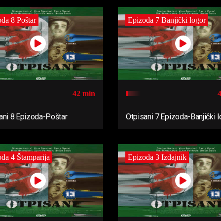
da 8 Poštar
Epizoda 7 Banjički logor
42 min
ani 8.Epizoda-Poštar
Otpisani 7.Epizoda-Banjički l
da 4 Štamparija
Epizoda 3 Izdajnik