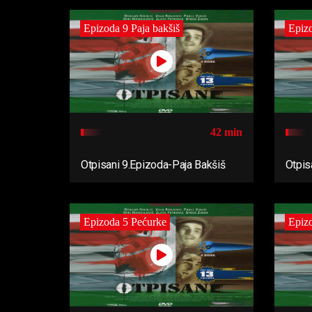
Epizoda 9 Paja bakšiš
Epizo
42 min
Otpisani 9.Epizoda-Paja Bakšiš
Otpis
Epizoda 5 Pećurke
Epizo