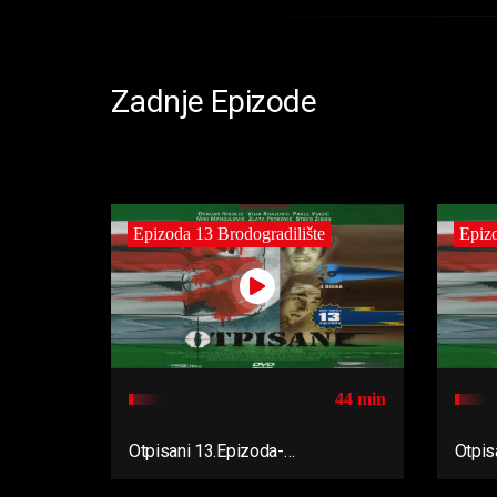
Zadnje Epizode
Epizoda 13 Brodogradilište
Epizo
44 min
Otpisani 13.Epizoda-
Otpis
Brodogradilište