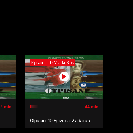
Epizoda 10 Vlada Rus
42 min
44 min
Otpisani 10.Epizoda-Vlada rus