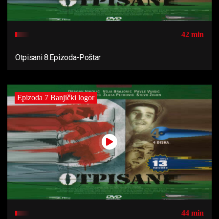
42 min
Otpisani 8.Epizoda-Poštar
Epizoda 7 Banjički logor
44 min