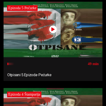
Epizoda 5 Pećurke
49 min
Otpisani 5.Epizoda-Pećurke
Epizoda 4 Štamparija