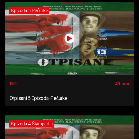
Epizoda 5 Pećurke
49 min
Otpisani 5.Epizoda-Pećurke
Epizoda 4 Štamparija