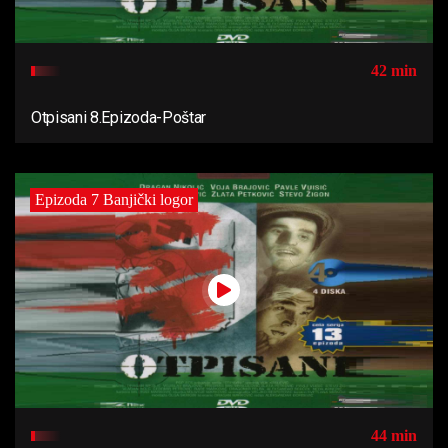
42 min
Otpisani 8.Epizoda-Poštar
Epizoda 7 Banjički logor
44 min