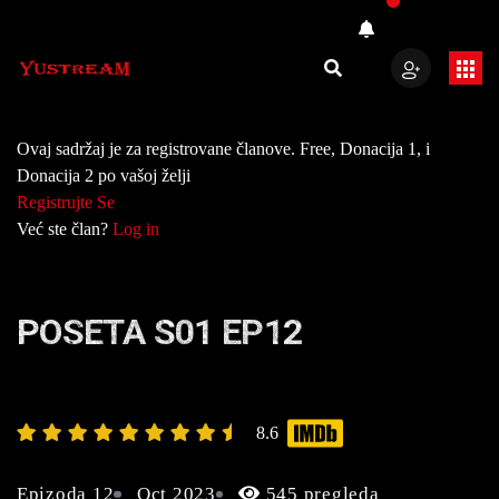
Ovaj sadržaj je za registrovane članove. Free, Donacija 1, i
Donacija 2 po vašoj želji
Registrujte Se
Već ste član?
Log in
POSETA S01 EP12
8.6
Epizoda 12
Oct 2023
545 pregleda