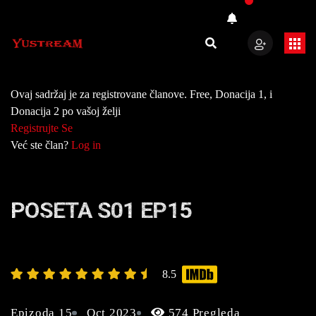
Ovaj sadržaj je za registrovane članove. Free, Donacija 1, i
Donacija 2 po vašoj želji
Registrujte Se
Već ste član?
Log in
POSETA S01 EP15
8.5
Epizoda 15
Oct 2023
574 Pregleda