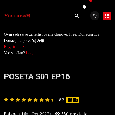
Ovaj sadržaj je za registrovane članove. Free, Donacija 1, i
Donacija 2 po vašoj želji
Registrujte Se
Već ste član?
Log in
POSETA S01 EP16
8.2
Epizoda 16
Oct 2023
550 pregleda