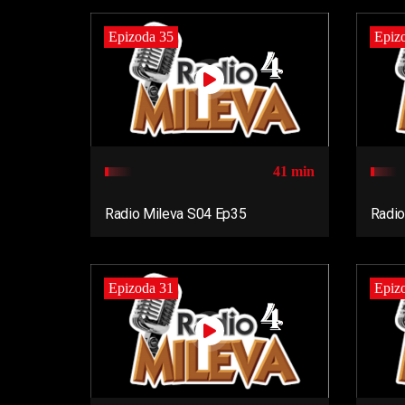
Epizoda 35
Epiz
41 min
Radio Mileva S04 Ep35
Radio
Epizoda 31
Epiz