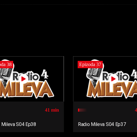
oda 38
Epizoda 37
41 min
 Mileva S04 Ep38
Radio Mileva S04 Ep37