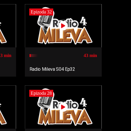
Epizoda 32
43 min
43 min
Radio Mileva S04 Ep32
Epizoda 28