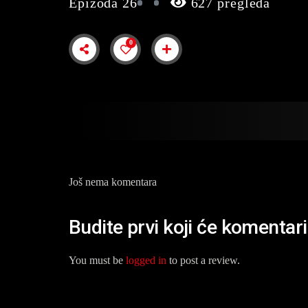
Epizoda 26
627 pregleda
0
Još nema komentara
Budite prvi koji će komentar
You must be
logged in
to post a review.