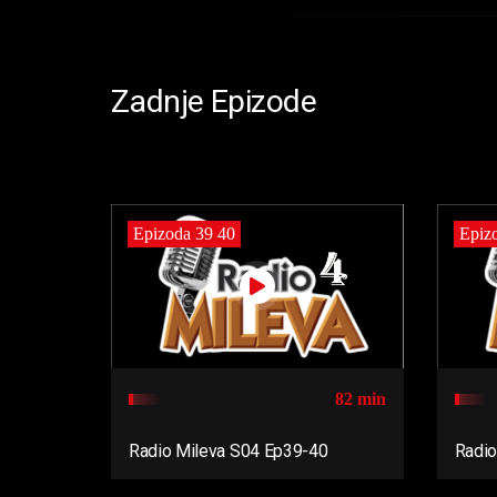
Zadnje Epizode
Epizoda 39 40
Epiz
82 min
Radio Mileva S04 Ep39-40
Radio