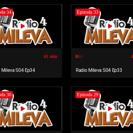
oda 34
Epizoda 33
41 min
 Mileva S04 Ep34
Radio Mileva S04 Ep33
oda 30
Epizoda 29