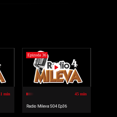
Epizoda 36
41 min
45 min
Radio Mileva S04 Ep36