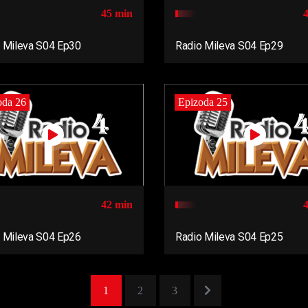
45 min
 Mileva S04 Ep30
Radio Mileva S04 Ep29
oda 26
Epizoda 25
42 min
 Mileva S04 Ep26
Radio Mileva S04 Ep25
1
2
3