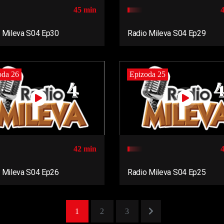
45 min
 Mileva S04 Ep30
Radio Mileva S04 Ep29
oda 26
Epizoda 25
42 min
 Mileva S04 Ep26
Radio Mileva S04 Ep25
1
2
3