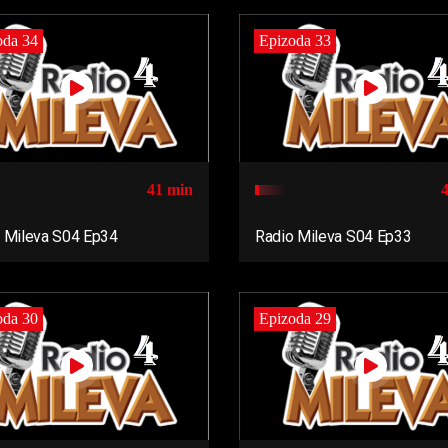
oda 34
Epizoda 33
41 min
 Mileva S04 Ep34
Radio Mileva S04 Ep33
oda 30
Epizoda 29