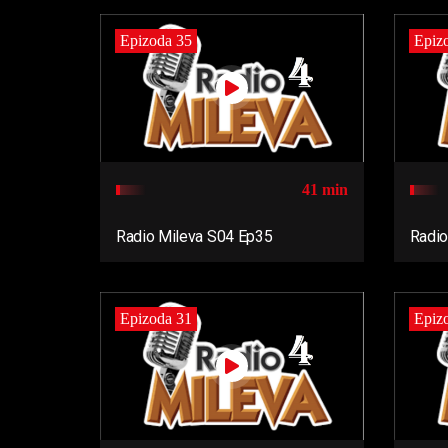
Epizoda 35
Epiz
41 min
Radio Mileva S04 Ep35
Radio
Epizoda 31
Epiz