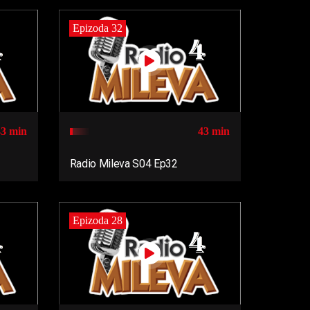
Epizoda 32
43 min
43 min
Radio Mileva S04 Ep32
Epizoda 28