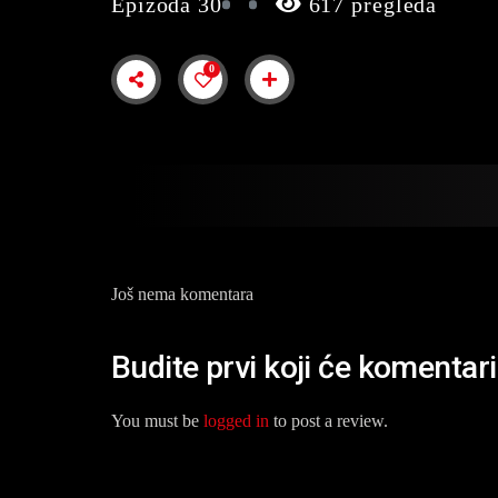
Epizoda 30
617 pregleda
0
Još nema komentara
Budite prvi koji će komentar
You must be
logged in
to post a review.