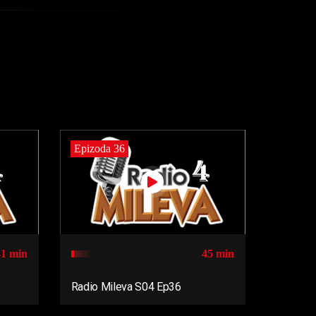
Epizoda 36
41 min
45 min
Radio Mileva S04 Ep36