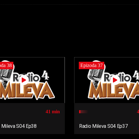
oda 38
Epizoda 37
41 min
 Mileva S04 Ep38
Radio Mileva S04 Ep37