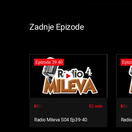
Zadnje Epizode
Epizoda 39 40
Epiz
82 min
Radio Mileva S04 Ep39-40
Radio