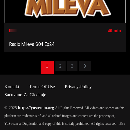
40 min
Radio Mileva S04 Ep24
1
2
3
Kontakt
Terms Of Use
Privacy-Policy
Saćuvano Za Gledanje
© 2025
https://yustream.org
All Rights Reserved. All videos and shows on this
platform are trademarks of, and all related images and content are the property of,
YuStream-a. Duplication and copy of this is strictly prohibited. All rights reserved…
Sva