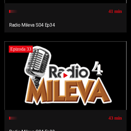
41 min
Radio Mileva S04 Ep34
Epizoda 33
43 min