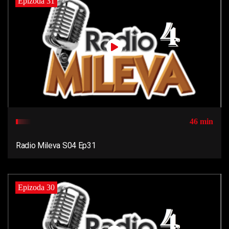
Epizoda 31
46 min
Radio Mileva S04 Ep31
Epizoda 30