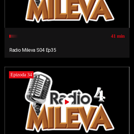
41 min
Radio Mileva S04 Ep35
Epizoda 34