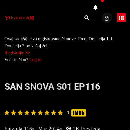
Ovaj sadržaj je za registrovane članove. Free, Donacija 1, i
Donacija 2 po vašoj želji
Registrujte Se
Već ste član?
Log in
SAN SNOVA S01 EP116
9
Epizoda 116
Mar 2024
1K Pregleda