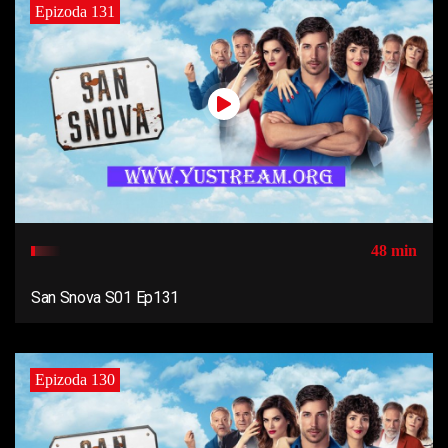
Epizoda 131
48 min
San Snova S01 Ep131
Epizoda 130