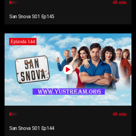
48 min
San Snova S01 Ep145
Epizoda 144
48 min
San Snova S01 Ep144