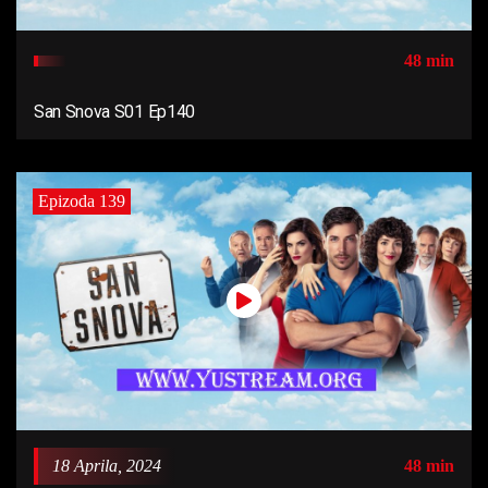
48 min
San Snova S01 Ep140
Epizoda 139
18 Aprila, 2024
48 min