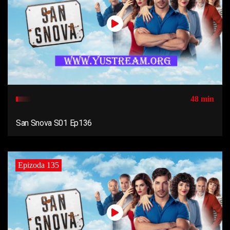
48 min
San Snova S01 Ep136
Epizoda 135