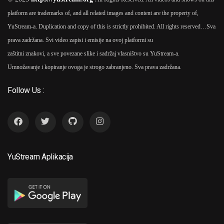
platform are trademarks of, and all related images and content are the property of,
YuStream-a. Duplication and copy of this is strictly prohibited. All rights reserved…
Sva
prava zadržana. Svi video zapisi i emisije na ovoj platformi su
zaštitni znakovi, a sve povezane slike i sadržaj vlasništvo su YuStream-a.
Umnožavanje i kopiranje ovoga je strogo zabranjeno. Sva prava zadržana.
Follow Us :
YuStream Aplikacija