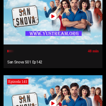
48 min
San Snova S01 Ep142
Epizoda 141