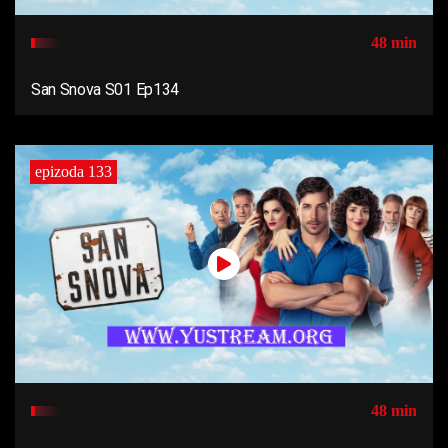
48 min
San Snova S01 Ep134
epizoda 133
48 min