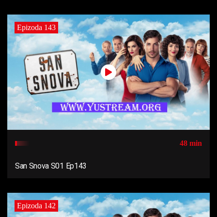
Epizoda 143
48 min
San Snova S01 Ep143
Epizoda 142