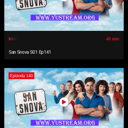
48 min
San Snova S01 Ep141
Epizoda 140