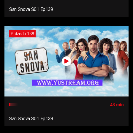
San Snova S01 Ep139
Epizoda 138
48 min
San Snova S01 Ep138