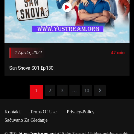
4 Aprila, 2024
47 min
San Snova S01 Ep130
1
2
3
…
10
Kontakt
Terms Of Use
Privacy-Policy
Saćuvano Za Gledanje
© 2025
https://yustream.org
All Rights Reserved. All videos and shows on this