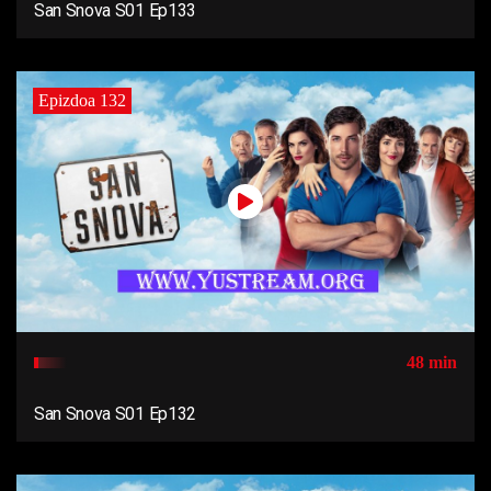
San Snova S01 Ep133
Epizdoa 132
48 min
San Snova S01 Ep132