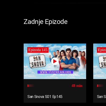
Zadnje Epizode
Epizoda 145
Epiz
48 min
San Snova S01 Ep145
San 