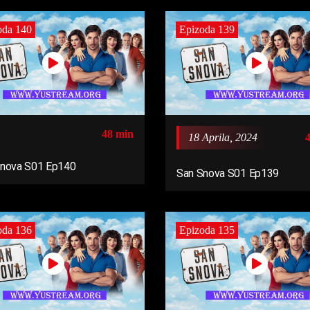
oda 140
Epizoda 139
48 min
18 Aprila, 2024
Snova S01 Ep140
San Snova S01 Ep139
oda 136
Epizoda 135