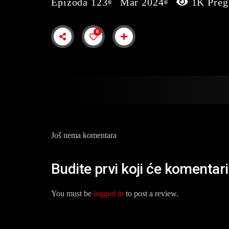
Epizoda 123
Mar 2024
1K Preg
0
Još nema komentara
Budite prvi koji će komentar
You must be
logged in
to post a review.