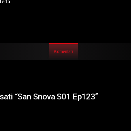
leda
Komentari
isati “San Snova S01 Ep123”