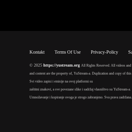
Kontakt
Terms Of Use
Privacy-Policy
S
© 2025
https://yustream.org
All Rights Reserved. All videos and 
and content are the property of, YuStream-a. Duplication and copy of this 
Svi video zapisi i emisije na ovoj platformi su
zaštitni znakovi, a sve povezane slike i sadržaj vlasništvo su YuStream-a.
Umnožavanje i kopiranje ovoga je strogo zabranjeno. Sva prava zadržana.