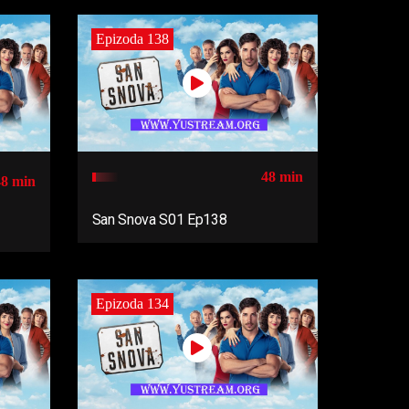
Epizoda 138
48 min
48 min
San Snova S01 Ep138
Epizoda 134