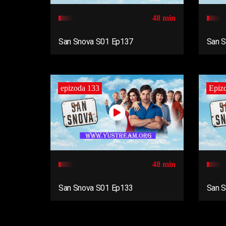
48 min
San Snova S01 Ep137
San 
epizoda 133
Epiz
48 min
San Snova S01 Ep133
San 