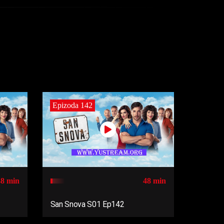
Epizoda 142
48 min
48 min
San Snova S01 Ep142