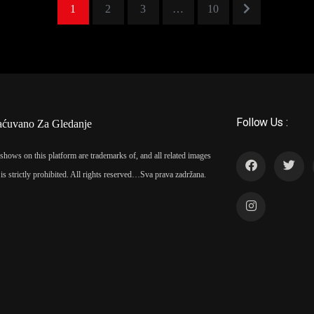
1
2
3
…
10
Follow Us :
aćuvano Za Gledanje
shows on this platform are trademarks of, and all related images
is strictly prohibited. All rights reserved…
Sva prava zadržana.