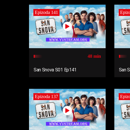
Epizoda 141
Epiz
48 min
San Snova S01 Ep141
San 
Epizoda 137
Epiz