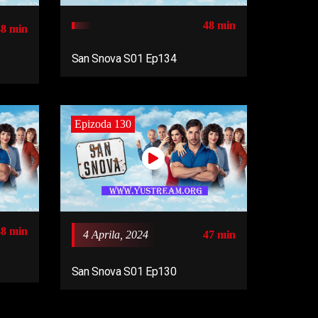
48 min
48 min
San Snova S01 Ep134
Epizoda 130
48 min
4 Aprila, 2024
47 min
San Snova S01 Ep130