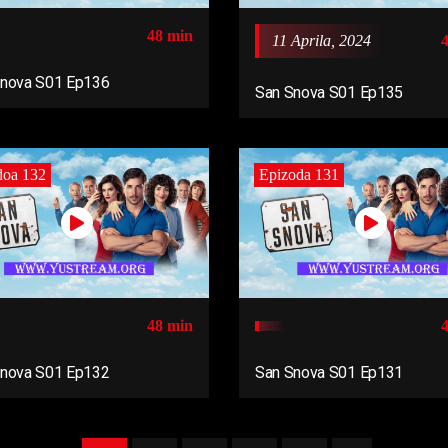
48 min
11 Aprila, 2024
Snova S01 Ep136
San Snova S01 Ep135
doa 132
Epizoda 131
48 min
Snova S01 Ep132
San Snova S01 Ep131