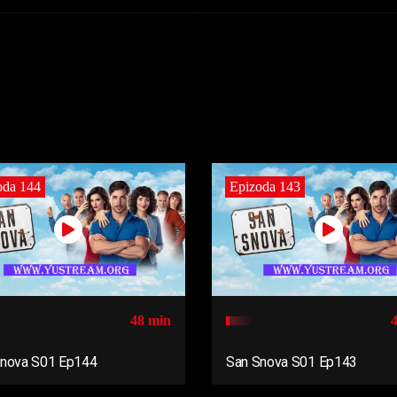
oda 144
Epizoda 143
48 min
Snova S01 Ep144
San Snova S01 Ep143