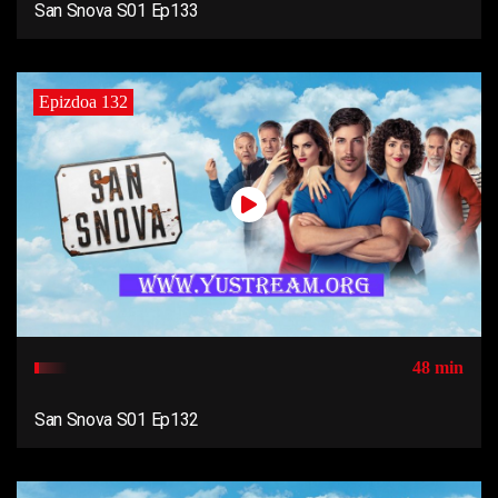
San Snova S01 Ep133
Epizdoa 132
48 min
San Snova S01 Ep132