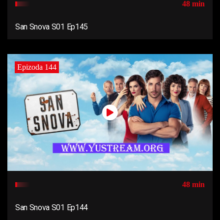
48 min
San Snova S01 Ep145
Epizoda 144
48 min
San Snova S01 Ep144