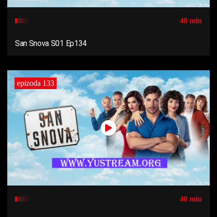
48 min
San Snova S01 Ep134
epizoda 133
48 min