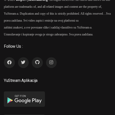
platform are trademarks of, and all related images and content are the property of,
YuStream-a. Duplication and copy of this is strictly prohibited. All rights reserved…
Sva
prava zadržana. Svi video zapisi i emisije na ovoj platformi su
zaštitni znakovi, a sve povezane slike i sadržaj vlasništvo su YuStream-a.
Umnožavanje i kopiranje ovoga je strogo zabranjeno. Sva prava zadržana.
Follow Us :
YuStream Aplikacija