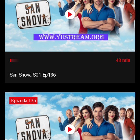
48 min
San Snova S01 Ep136
Epizoda 135