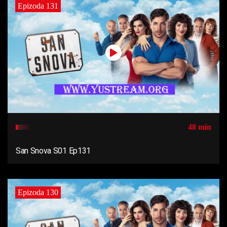
Epizoda 131
48 min
San Snova S01 Ep131
Epizoda 130