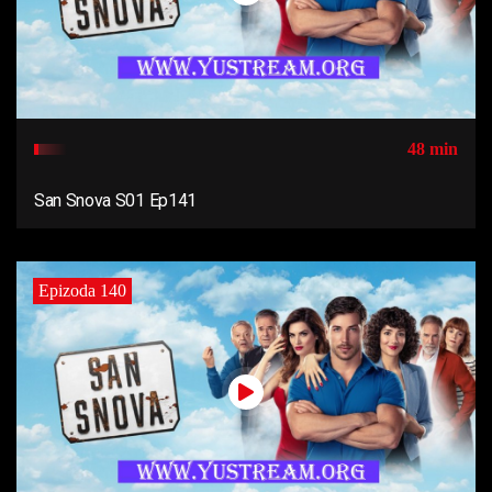
48 min
San Snova S01 Ep141
Epizoda 140