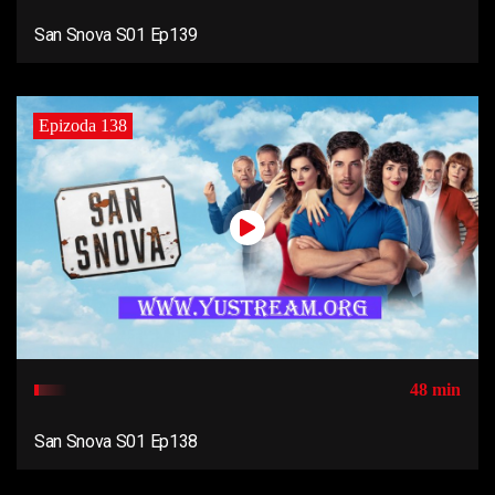
San Snova S01 Ep139
Epizoda 138
48 min
San Snova S01 Ep138