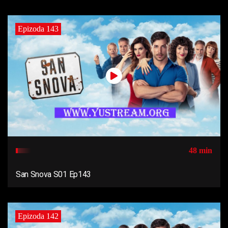
Epizoda 143
48 min
San Snova S01 Ep143
Epizoda 142