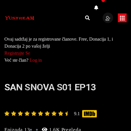
Ovaj sadržaj je za registrovane članove. Free, Donacija 1, i
Donacija 2 po vašoj želji
Registrujte Se
Već ste član?
Log in
SAN SNOVA S01 EP13
9.1
Epizoda 13
1.6K Pregleda