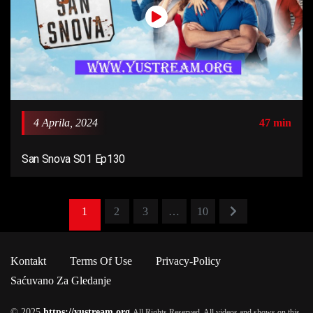
4 Aprila, 2024
47 min
San Snova S01 Ep130
1
2
3
…
10
Kontakt
Terms Of Use
Privacy-Policy
Saćuvano Za Gledanje
© 2025
https://yustream.org
All Rights Reserved. All videos and shows on this