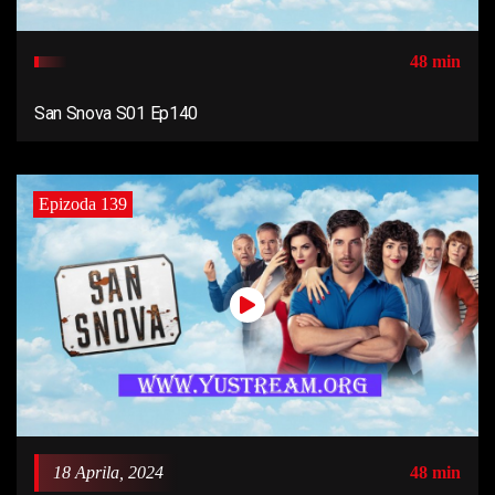
48 min
San Snova S01 Ep140
Epizoda 139
18 Aprila, 2024
48 min