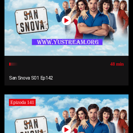
48 min
San Snova S01 Ep142
Epizoda 141