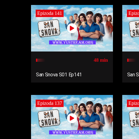
Epizoda 141
Epiz
48 min
San Snova S01 Ep141
San 
Epizoda 137
Epiz