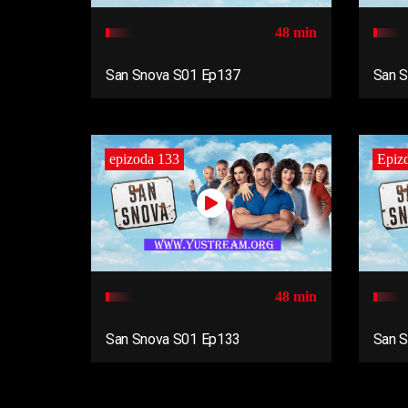
48 min
San Snova S01 Ep137
San 
epizoda 133
Epiz
48 min
San Snova S01 Ep133
San 