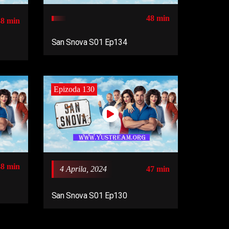
48 min
48 min
San Snova S01 Ep134
Epizoda 130
48 min
4 Aprila, 2024
47 min
San Snova S01 Ep130