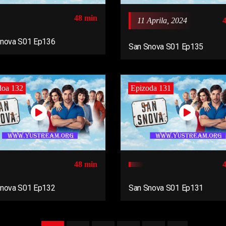
48 min
11 Aprila, 2024
Snova S01 Ep136
San Snova S01 Ep135
doa 132
Epizoda 131
48 min
Snova S01 Ep132
San Snova S01 Ep131