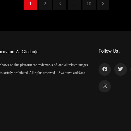
1
2
3
…
10
Follow Us :
aćuvano Za Gledanje
shows on this platform are trademarks of, and all related images
is strictly prohibited. All rights reserved…
Sva prava zadržana.