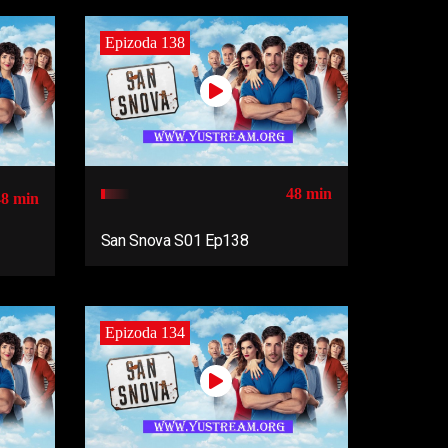
Epizoda 138
48 min
48 min
San Snova S01 Ep138
Epizoda 134