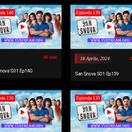
oda 140
Epizoda 139
48 min
18 Aprila, 2024
Snova S01 Ep140
San Snova S01 Ep139
oda 136
Epizoda 135