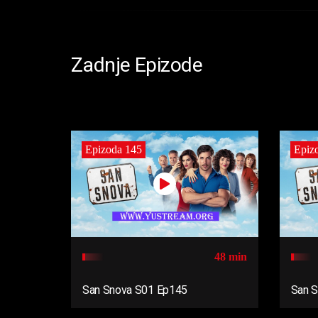
Zadnje Epizode
Epizoda 145
Epiz
48 min
San Snova S01 Ep145
San 