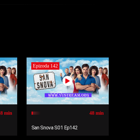
Epizoda 142
48 min
48 min
San Snova S01 Ep142