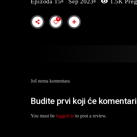
Epizoda 15
Sep 2023
1.5K Preg
0
Još nema komentara
Budite prvi koji će komentar
You must be
logged in
to post a review.