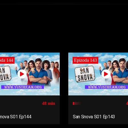
oda 144
Epizoda 143
48 min
Snova S01 Ep144
San Snova S01 Ep143