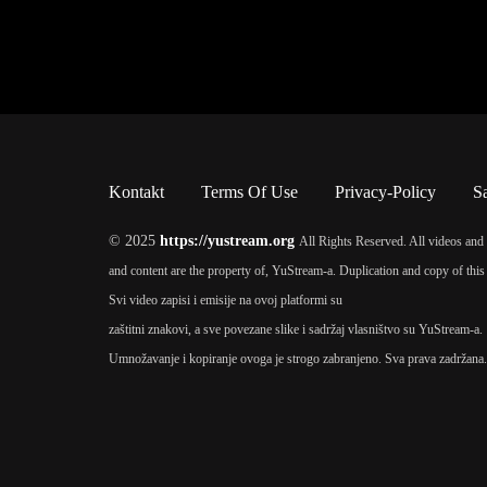
Kontakt
Terms Of Use
Privacy-Policy
S
© 2025
https://yustream.org
All Rights Reserved. All videos and 
and content are the property of, YuStream-a. Duplication and copy of this 
Svi video zapisi i emisije na ovoj platformi su
zaštitni znakovi, a sve povezane slike i sadržaj vlasništvo su YuStream-a.
Umnožavanje i kopiranje ovoga je strogo zabranjeno. Sva prava zadržana.