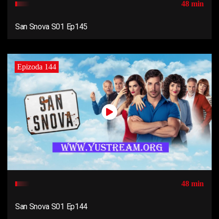
48 min
San Snova S01 Ep145
Epizoda 144
48 min
San Snova S01 Ep144