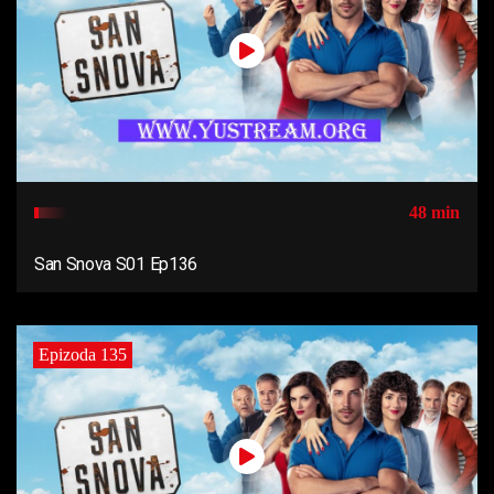
48 min
San Snova S01 Ep136
Epizoda 135