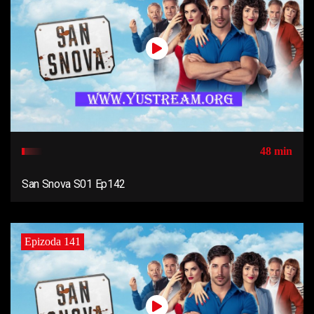
48 min
San Snova S01 Ep142
Epizoda 141