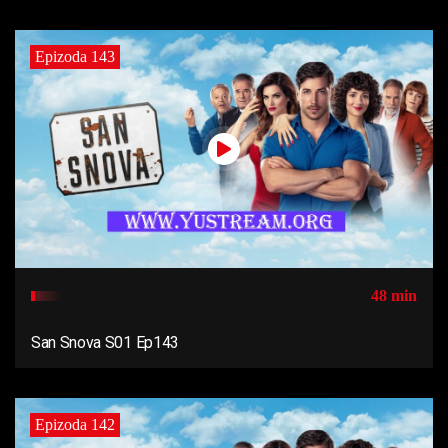
Epizoda 143
48 min
San Snova S01 Ep143
Epizoda 142