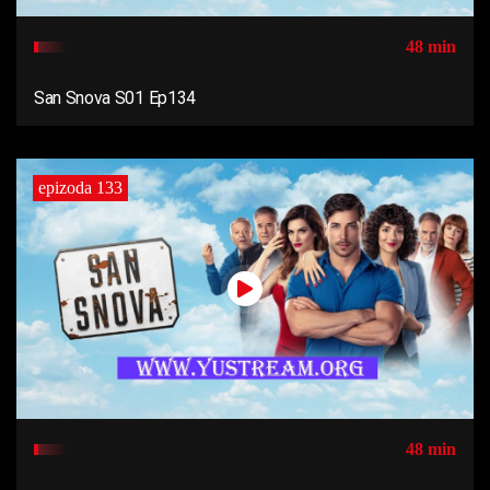
48 min
San Snova S01 Ep134
epizoda 133
48 min