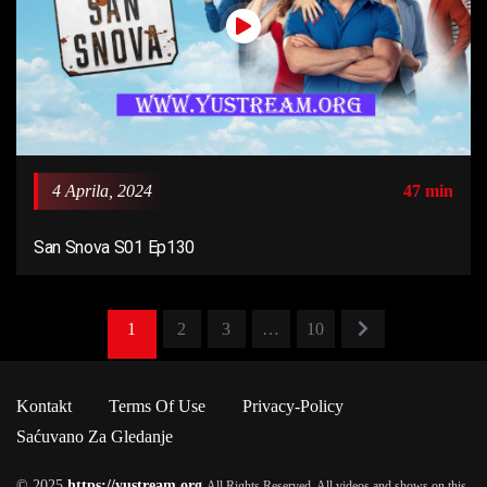
4 Aprila, 2024
47 min
San Snova S01 Ep130
1
2
3
…
10
Kontakt
Terms Of Use
Privacy-Policy
Saćuvano Za Gledanje
© 2025
https://yustream.org
All Rights Reserved. All videos and shows on this