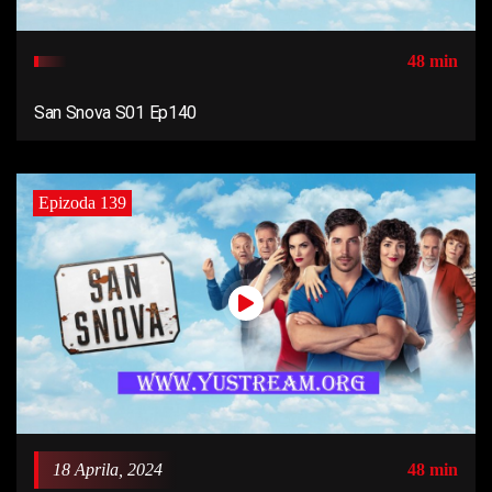
48 min
San Snova S01 Ep140
Epizoda 139
18 Aprila, 2024
48 min