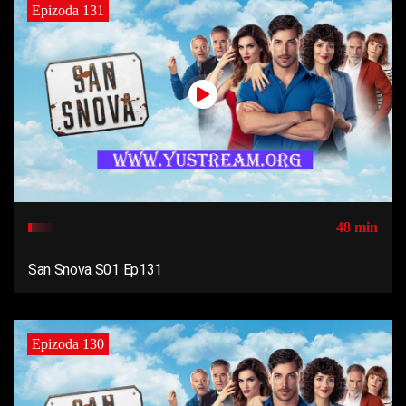
Epizoda 131
48 min
San Snova S01 Ep131
Epizoda 130