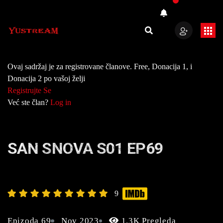
Ovaj sadržaj je za registrovane članove. Free, Donacija 1, i
Donacija 2 po vašoj želji
Registrujte Se
Već ste član?
Log in
SAN SNOVA S01 EP69
9
Epizoda 69
Nov 2023
1.3K Pregleda