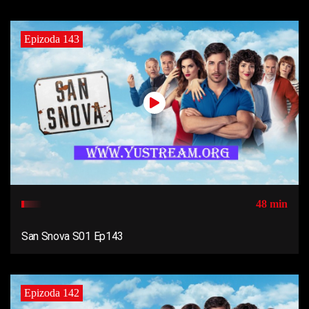
Epizoda 143
48 min
San Snova S01 Ep143
Epizoda 142