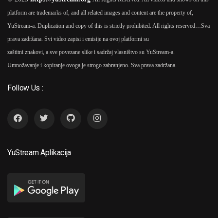
platform are trademarks of, and all related images and content are the property of,
YuStream-a. Duplication and copy of this is strictly prohibited. All rights reserved…
Sva
prava zadržana. Svi video zapisi i emisije na ovoj platformi su
zaštitni znakovi, a sve povezane slike i sadržaj vlasništvo su YuStream-a.
Umnožavanje i kopiranje ovoga je strogo zabranjeno. Sva prava zadržana.
Follow Us :
YuStream Aplikacija