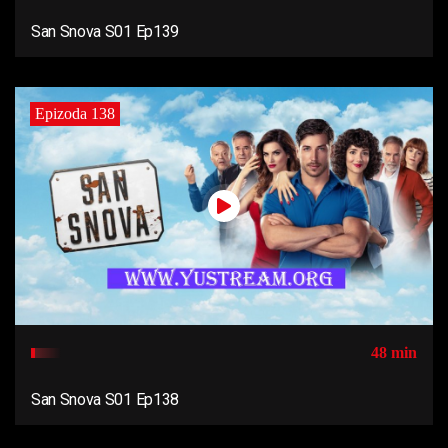
San Snova S01 Ep139
Epizoda 138
48 min
San Snova S01 Ep138