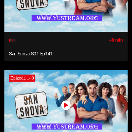
48 min
San Snova S01 Ep141
Epizoda 140