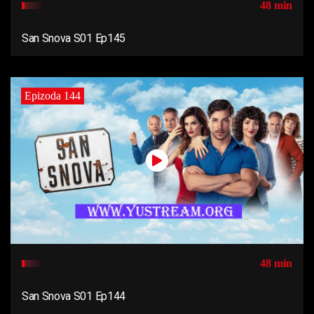
48 min
San Snova S01 Ep145
Epizoda 144
48 min
San Snova S01 Ep144