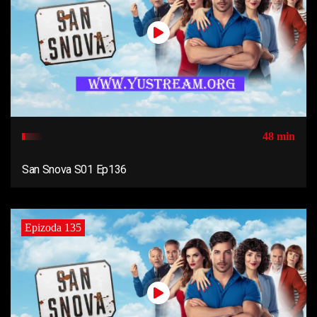
48 min
San Snova S01 Ep136
Epizoda 135