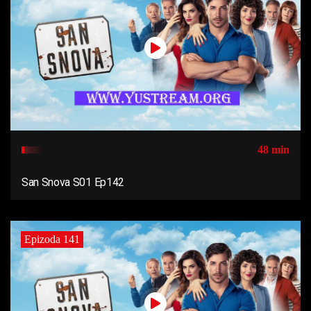
48 min
San Snova S01 Ep142
Epizoda 141