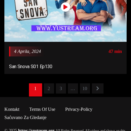
4 Aprila, 2024
47 min
San Snova S01 Ep130
1
2
3
…
10
Kontakt
Terms Of Use
Privacy-Policy
Saćuvano Za Gledanje
© 2025
https://yustream.org
All Rights Reserved. All videos and shows on this