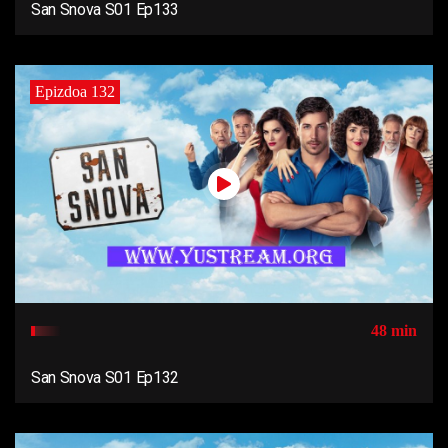
San Snova S01 Ep133
Epizdoa 132
48 min
San Snova S01 Ep132