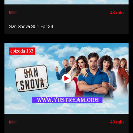
48 min
San Snova S01 Ep134
epizoda 133
48 min