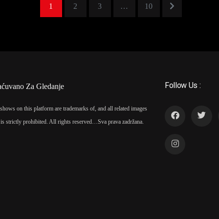
1
2
3
…
10
Follow Us :
aćuvano Za Gledanje
shows on this platform are trademarks of, and all related images
is strictly prohibited. All rights reserved…
Sva prava zadržana.