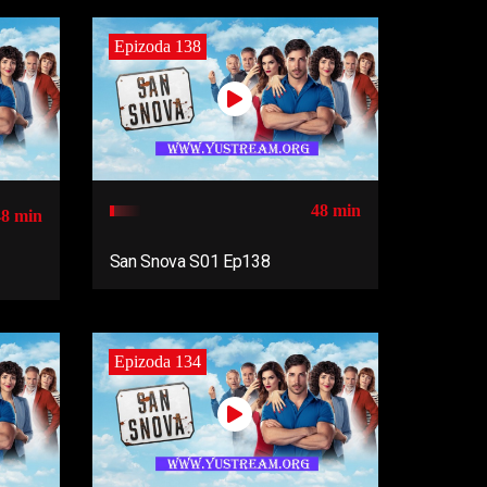
Epizoda 138
48 min
48 min
San Snova S01 Ep138
Epizoda 134