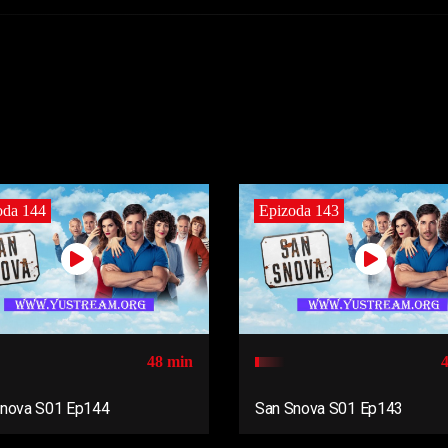
oda 144
Epizoda 143
48 min
Snova S01 Ep144
San Snova S01 Ep143