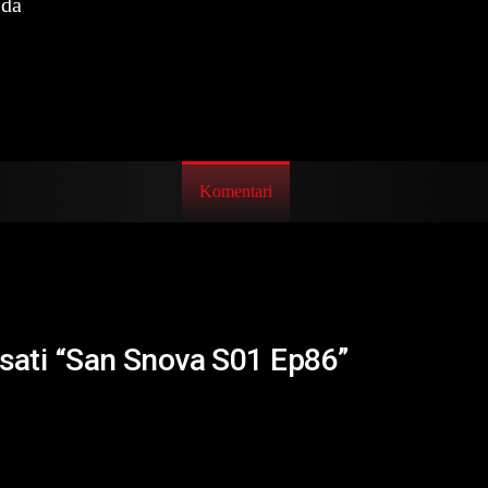
eda
Komentari
isati “San Snova S01 Ep86”