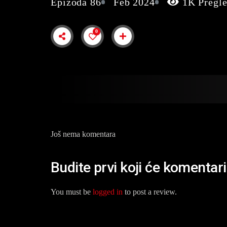
Epizoda 86
Feb 2024
1K Pregl
0
Još nema komentara
Budite prvi koji će komentar
You must be
logged in
to post a review.