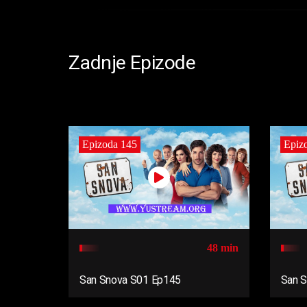
Zadnje Epizode
Epizoda 145
Epiz
48 min
San Snova S01 Ep145
San 