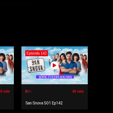
Epizoda 142
48 min
48 min
San Snova S01 Ep142