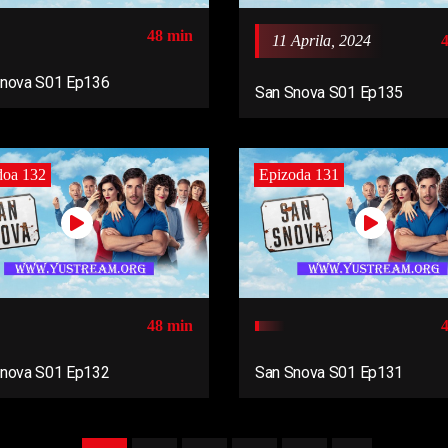
48 min
11 Aprila, 2024
Snova S01 Ep136
San Snova S01 Ep135
doa 132
Epizoda 131
48 min
Snova S01 Ep132
San Snova S01 Ep131