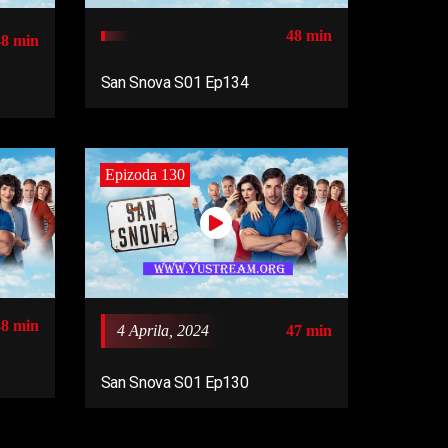
48 min
48 min
San Snova S01 Ep134
Epizoda 130
48 min
4 Aprila, 2024
47 min
San Snova S01 Ep130