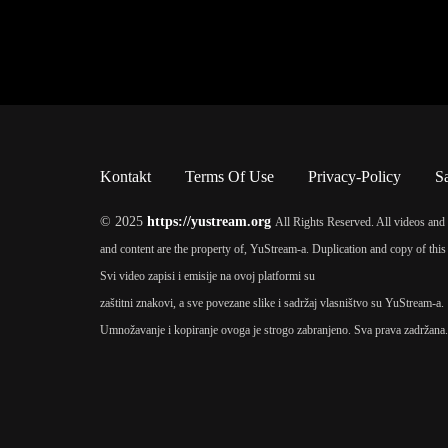
Kontakt
Terms Of Use
Privacy-Policy
S
© 2025
https://yustream.org
All Rights Reserved. All videos and 
and content are the property of, YuStream-a. Duplication and copy of this 
Svi video zapisi i emisije na ovoj platformi su
zaštitni znakovi, a sve povezane slike i sadržaj vlasništvo su YuStream-a.
Umnožavanje i kopiranje ovoga je strogo zabranjeno. Sva prava zadržana.