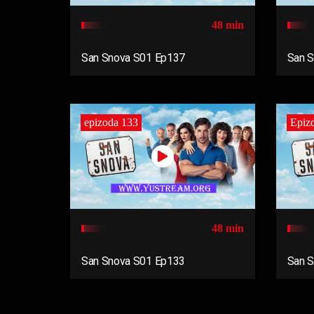
48 min
San Snova S01 Ep137
San 
epizoda 133
Epiz
48 min
San Snova S01 Ep133
San 