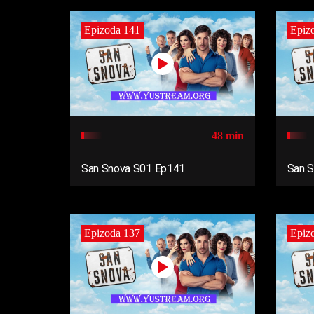
Epizoda 141
Epiz
48 min
San Snova S01 Ep141
San 
Epizoda 137
Epiz