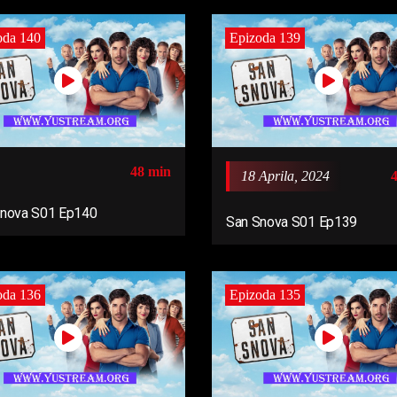
oda 140
Epizoda 139
48 min
18 Aprila, 2024
Snova S01 Ep140
San Snova S01 Ep139
oda 136
Epizoda 135