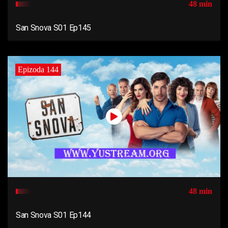
48 min
San Snova S01 Ep145
Epizoda 144
48 min
San Snova S01 Ep144