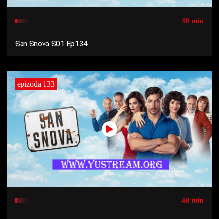
48 min
San Snova S01 Ep134
epizoda 133
48 min