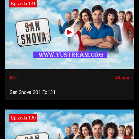
Epizoda 131
48 min
San Snova S01 Ep131
Epizoda 130