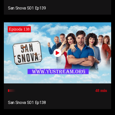
San Snova S01 Ep139
Epizoda 138
48 min
San Snova S01 Ep138