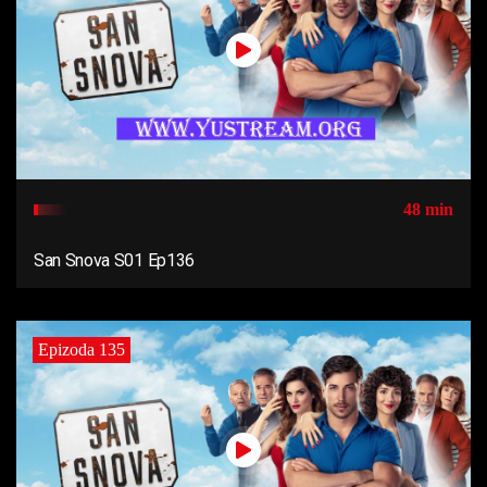
48 min
San Snova S01 Ep136
Epizoda 135