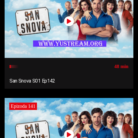
48 min
San Snova S01 Ep142
Epizoda 141