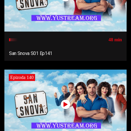
48 min
San Snova S01 Ep141
Epizoda 140