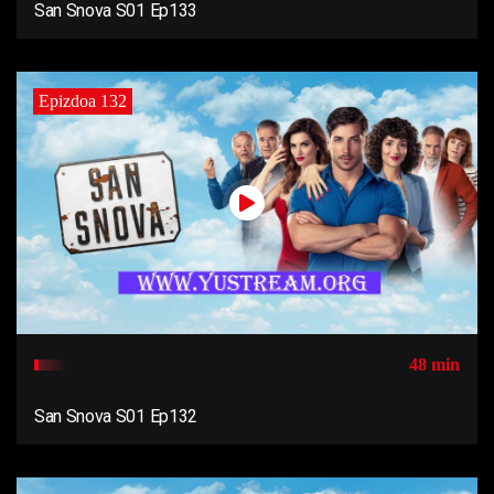
San Snova S01 Ep133
Epizdoa 132
48 min
San Snova S01 Ep132