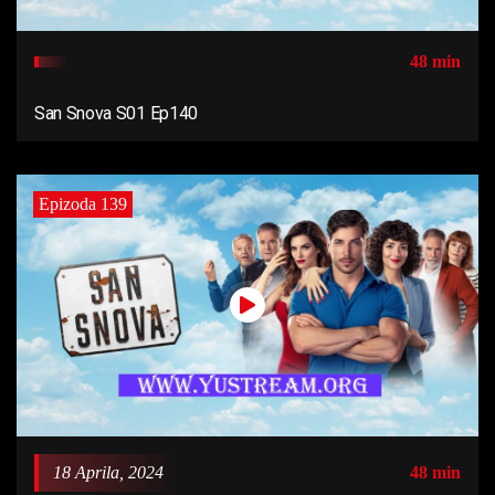
48 min
San Snova S01 Ep140
Epizoda 139
18 Aprila, 2024
48 min