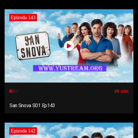
Epizoda 143
48 min
San Snova S01 Ep143
Epizoda 142