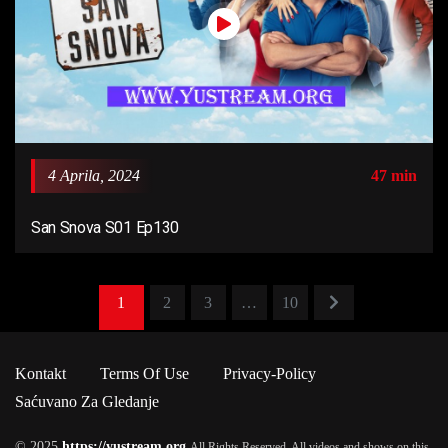
4 Aprila, 2024
47 min
San Snova S01 Ep130
1
2
3
…
10
Kontakt
Terms Of Use
Privacy-Policy
Saćuvano Za Gledanje
© 2025
https://yustream.org
All Rights Reserved. All videos and shows on this