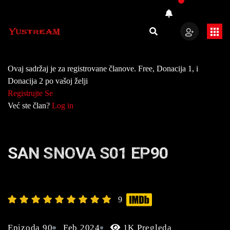
Ovaj sadržaj je za registrovane članove. Free, Donacija 1, i
Donacija 2 po vašoj želji
Registrujte Se
Već ste član?
Log in
SAN SNOVA S01 EP90
9
Epizoda 90
Feb 2024
1K Pregleda