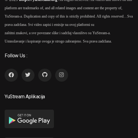
platform are trademarks of, and all related images and content are the property of,
YuStream-a. Duplication and copy of this is strictly prohibited. All rights reserved…
Sva
prava zadržana. Svi video zapisi i emisije na ovoj platformi su
zaštitni znakovi, a sve povezane slike i sadržaj vlasništvo su YuStream-a.
Umnožavanje i kopiranje ovoga je strogo zabranjeno. Sva prava zadržana.
Follow Us :
YuStream Aplikacija