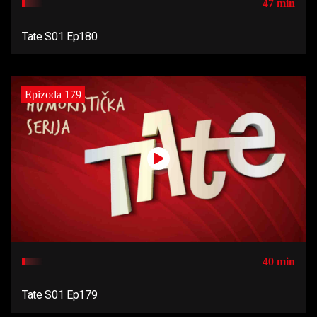
47 min
Tate S01 Ep180
Epizoda 179
40 min
Tate S01 Ep179