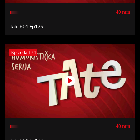
40 min
Tate S01 Ep175
Epizoda 174
40 min