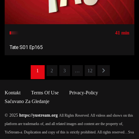
41 min
Tate S01 Ep165
1
2
3
…
12
Kontakt
Terms Of Use
Privacy-Policy
Saćuvano Za Gledanje
© 2025
https://yustream.org
All Rights Reserved. All videos and shows on this
platform are trademarks of, and all related images and content are the property of,
YuStream-a. Duplication and copy of this is strictly prohibited. All rights reserved…
Sva