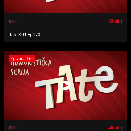
39 min
Tate S01 Ep170
Epizoda 169
40 min