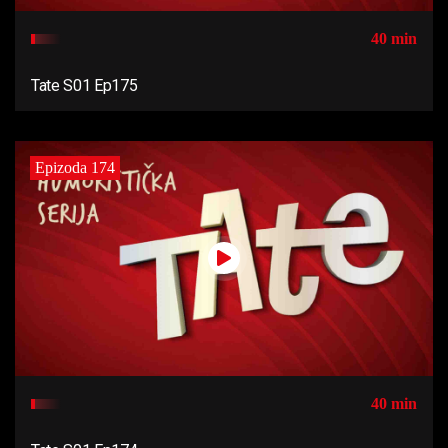
40 min
Tate S01 Ep175
Epizoda 174
40 min