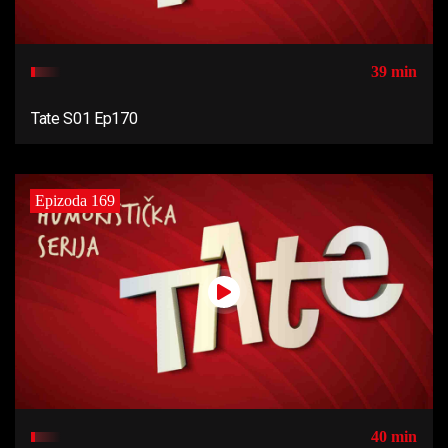
39 min
Tate S01 Ep170
Epizoda 169
40 min