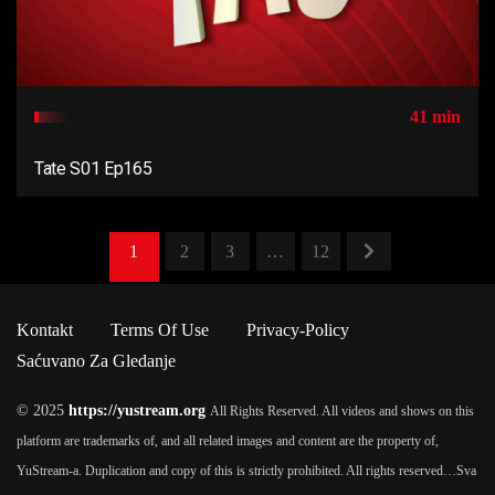
41 min
Tate S01 Ep165
1
2
3
…
12
Kontakt
Terms Of Use
Privacy-Policy
Saćuvano Za Gledanje
© 2025
https://yustream.org
All Rights Reserved. All videos and shows on this
platform are trademarks of, and all related images and content are the property of,
YuStream-a. Duplication and copy of this is strictly prohibited. All rights reserved…
Sva