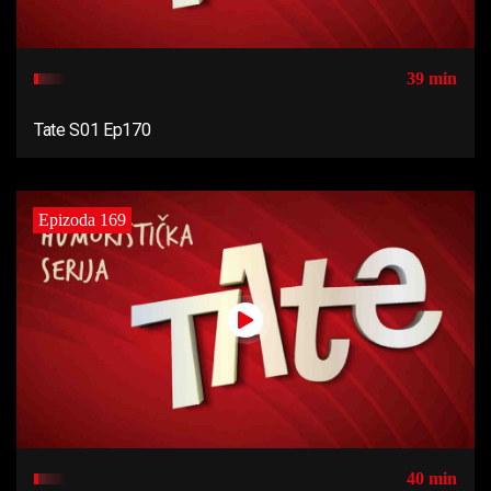
39 min
Tate S01 Ep170
Epizoda 169
40 min