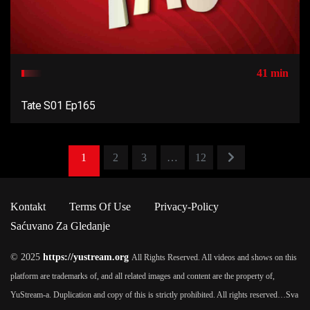
41 min
Tate S01 Ep165
1
2
3
…
12
Kontakt
Terms Of Use
Privacy-Policy
Saćuvano Za Gledanje
© 2025
https://yustream.org
All Rights Reserved. All videos and shows on this
platform are trademarks of, and all related images and content are the property of,
YuStream-a. Duplication and copy of this is strictly prohibited. All rights reserved…
Sva