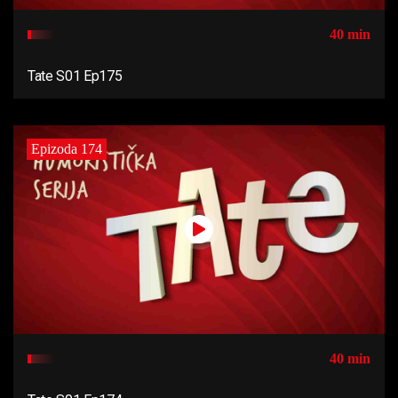
40 min
Tate S01 Ep175
Epizoda 174
40 min