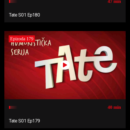
47 min
Tate S01 Ep180
Epizoda 179
40 min
Tate S01 Ep179