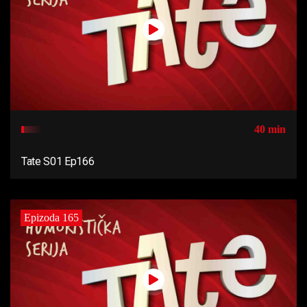
40 min
Tate S01 Ep166
Epizoda 165