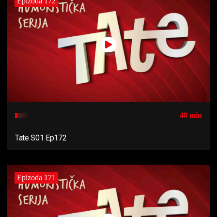
Epizoda 172
40 min
Tate S01 Ep172
Epizoda 171