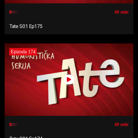
40 min
Tate S01 Ep175
Epizoda 174
40 min