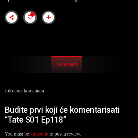
0
Komentari
Još nema komentara
Budite prvi koji će komentarisati
“Tate S01 Ep118”
You must be
logged in
to post a review.