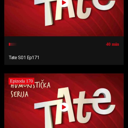
40 min
Tate S01 Ep171
Epizoda 170