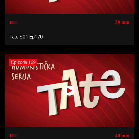
39 min
Tate S01 Ep170
Epizoda 169
40 min