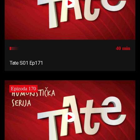
40 min
Tate S01 Ep171
Epizoda 170