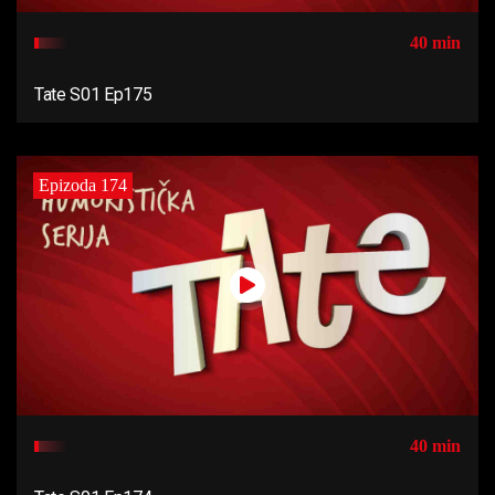
40 min
Tate S01 Ep175
Epizoda 174
40 min