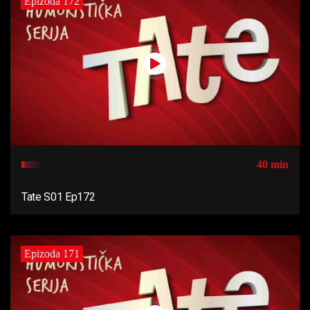
Epizoda 172
40 min
Tate S01 Ep172
Epizoda 171