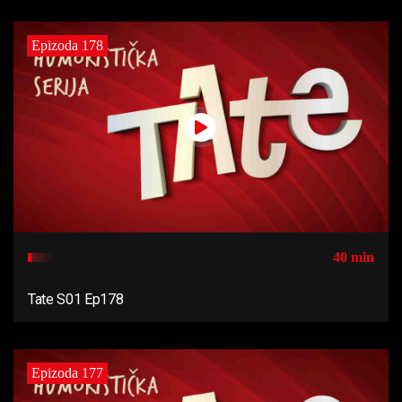
Epizoda 178
40 min
Tate S01 Ep178
Epizoda 177