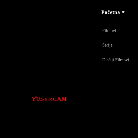
Početna
Filmovi
Serije
Dječiji Filmovi