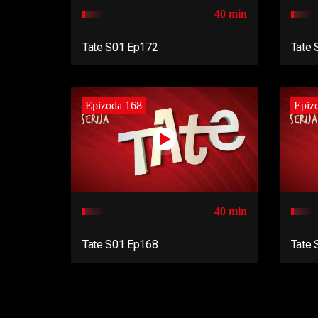
40 min
Tate S01 Ep172
Tate 
Epizoda 168
Epiz
40 min
Tate S01 Ep168
Tate 