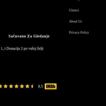
Glumci
About Us
Privacy-Policy
Sačuvano Za Gledanje
1, i Donacija 2 po vašoj želji
8.5