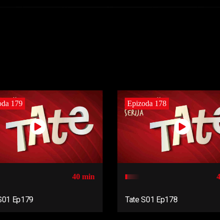
oda 179
Epizoda 178
40 min
S01 Ep179
Tate S01 Ep178