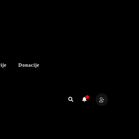
ije
Donacije