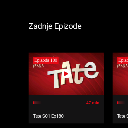
Zadnje Epizode
Epizoda 180
Epiz
47 min
Tate S01 Ep180
Tate 