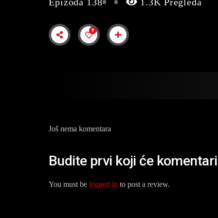
Epizoda 138
1.3K Pregleda
0
Još nema komentara
Budite prvi koji će komentar
You must be
logged in
to post a review.