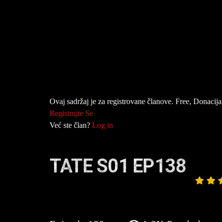
Ovaj sadržaj je za registrovane članove. Free, Donacija 
Registrujte Se
Već ste član?
Log in
TATE S01 EP138