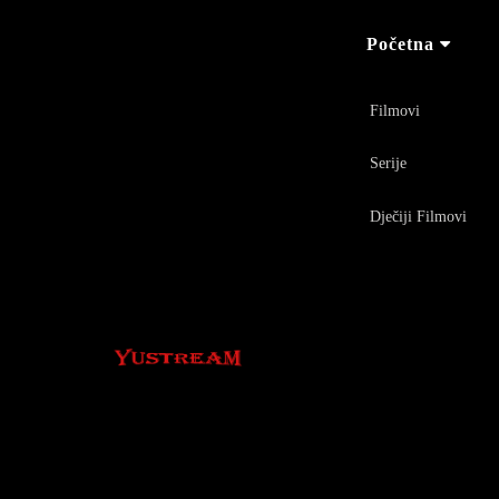
Početna
Filmovi
Serije
Dječiji Filmovi