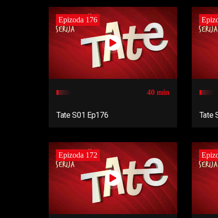
Epizoda 176
Epiz
40 min
Tate S01 Ep176
Tate 
Epizoda 172
Epiz