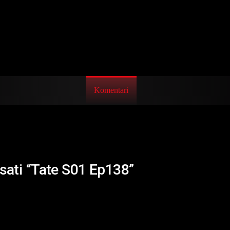
Komentari
isati “Tate S01 Ep138”