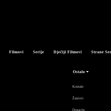
Filmovi
Serije
Dječiji Filmovi
Strane Ser
Ostalo
Kontakt
Žanrovi
Donacije