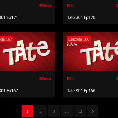
40 min
S01 Ep171
Tate S01 Ep170
oda 167
Epizoda 166
40 min
S01 Ep167
Tate S01 Ep166
1
2
3
…
12