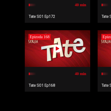
40 min
Tate S01 Ep172
Tate 
Epizoda 168
Epiz
40 min
Tate S01 Ep168
Tate 