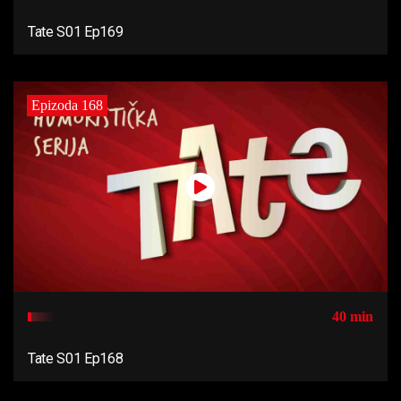
Tate S01 Ep169
Epizoda 168
40 min
Tate S01 Ep168