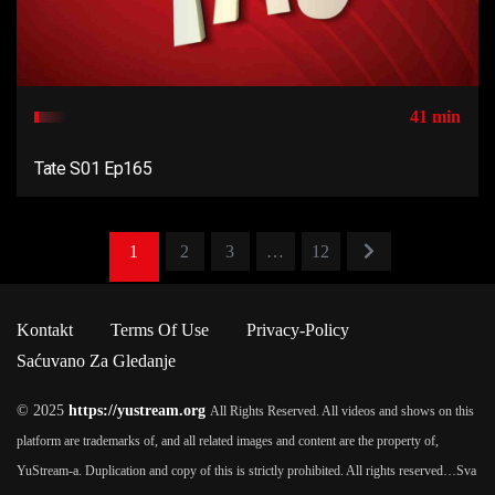
41 min
Tate S01 Ep165
1
2
3
…
12
Kontakt
Terms Of Use
Privacy-Policy
Saćuvano Za Gledanje
© 2025
https://yustream.org
All Rights Reserved. All videos and shows on this
platform are trademarks of, and all related images and content are the property of,
YuStream-a. Duplication and copy of this is strictly prohibited. All rights reserved…
Sva