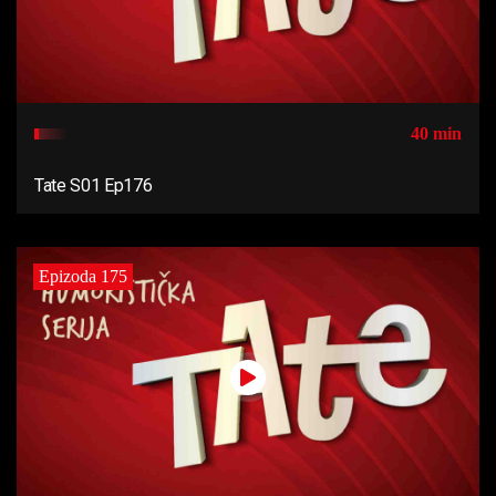
40 min
Tate S01 Ep176
Epizoda 175