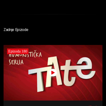
Zadnje Epizode
Epizoda 180