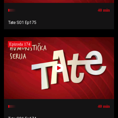
40 min
Tate S01 Ep175
Epizoda 174
40 min