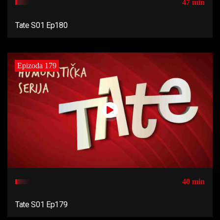
47 min
Tate S01 Ep180
Epizoda 179
40 min
Tate S01 Ep179