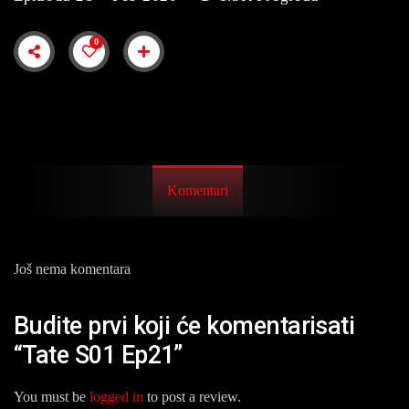
0
Komentari
Još nema komentara
Budite prvi koji će komentarisati
“Tate S01 Ep21”
You must be
logged in
to post a review.