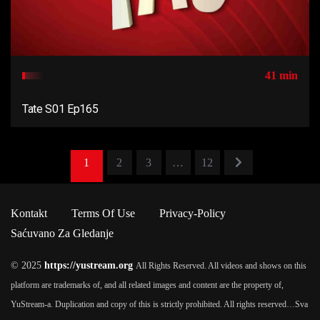
41 min
Tate S01 Ep165
1
2
3
…
12
Kontakt
Terms Of Use
Privacy-Policy
Saćuvano Za Gledanje
© 2025
https://yustream.org
All Rights Reserved. All videos and shows on this
platform are trademarks of, and all related images and content are the property of,
YuStream-a. Duplication and copy of this is strictly prohibited. All rights reserved…
Sva