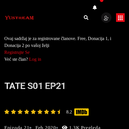
Ovaj sadržaj je za registrovane članove. Free, Donacija 1, i
Donacija 2 po vašoj želji
Registrujte Se
Već ste član?
Log in
TATE S01 EP21
8.2
Epizoda 21
Feb 2020
1.3K Pregleda