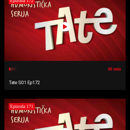
Epizoda 172
40 min
Tate S01 Ep172
Epizoda 171