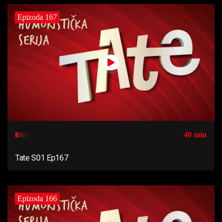
Epizoda 167
40 min
Tate S01 Ep167
Epizoda 166