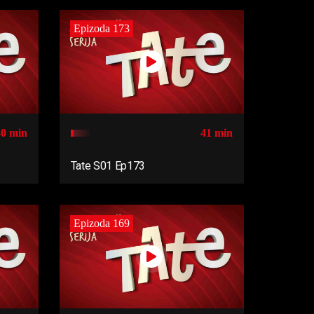
Epizoda 173
40 min
41 min
Tate S01 Ep173
Epizoda 169