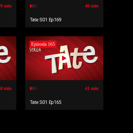
39 min
40 min
Tate S01 Ep169
Epizoda 165
40 min
41 min
Tate S01 Ep165