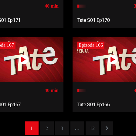
40 min
S01 Ep171
Tate S01 Ep170
oda 167
Epizoda 166
40 min
S01 Ep167
Tate S01 Ep166
1
2
3
…
12