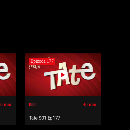
Epizoda 177
40 min
40 min
Tate S01 Ep177