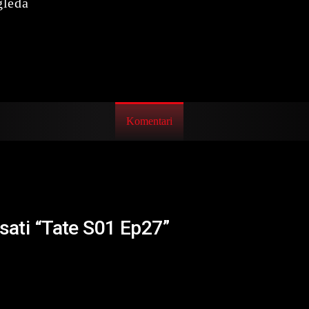
gleda
Komentari
isati “Tate S01 Ep27”