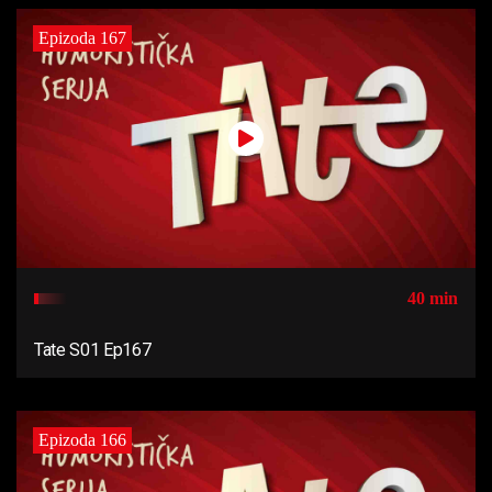
Epizoda 167
40 min
Tate S01 Ep167
Epizoda 166