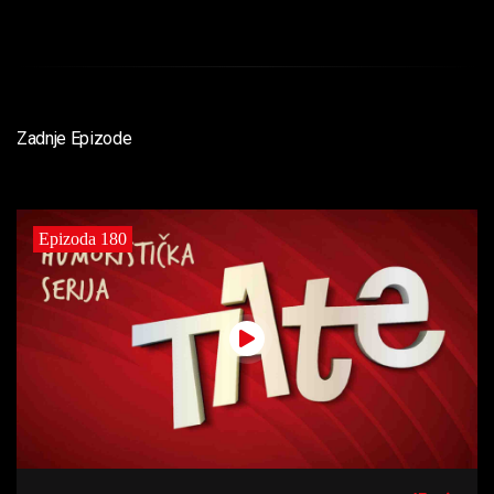
Zadnje Epizode
Epizoda 180