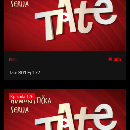
40 min
Tate S01 Ep177
Epizoda 176