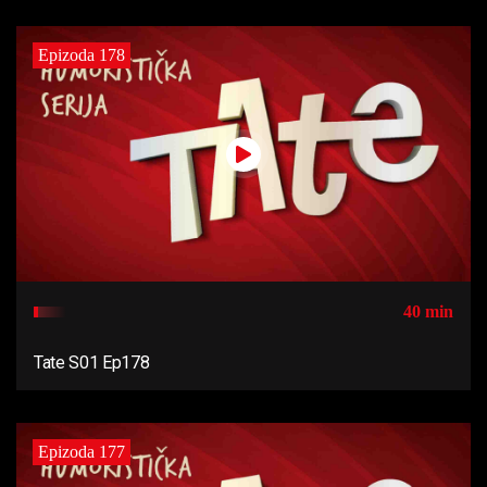
Epizoda 178
40 min
Tate S01 Ep178
Epizoda 177