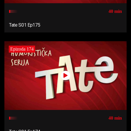
40 min
Tate S01 Ep175
Epizoda 174
40 min