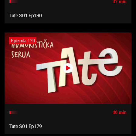
47 min
Tate S01 Ep180
Epizoda 179
40 min
Tate S01 Ep179