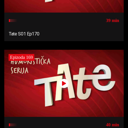
39 min
Tate S01 Ep170
Epizoda 169
40 min