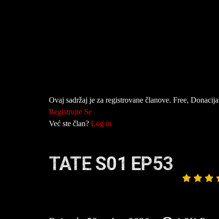
Ovaj sadržaj je za registrovane članove. Free, Donacija 
Registrujte Se
Već ste član?
Log in
TATE S01 EP53