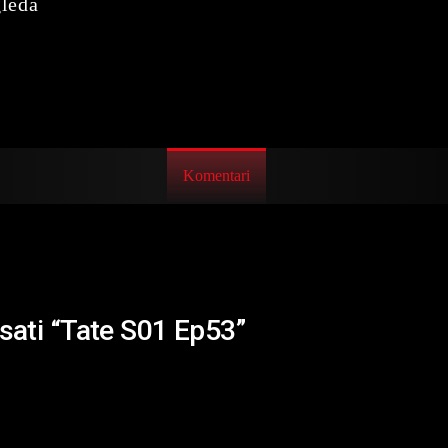
leda
Komentari
isati “Tate S01 Ep53”