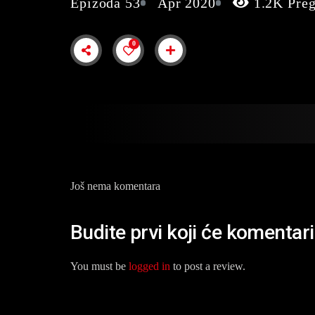
Epizoda 53
Apr 2020
1.2K Preg
0
Još nema komentara
Budite prvi koji će komentar
You must be
logged in
to post a review.