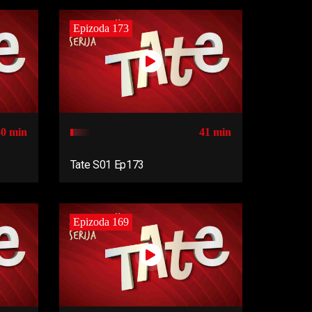
Epizoda 173
40 min
41 min
Tate S01 Ep173
Epizoda 169