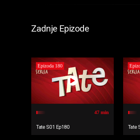
Zadnje Epizode
Epizoda 180
Epiz
47 min
Tate S01 Ep180
Tate 