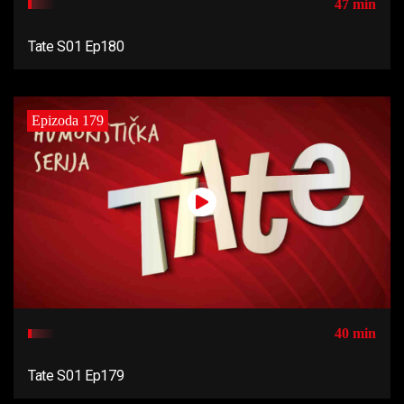
47 min
Tate S01 Ep180
Epizoda 179
40 min
Tate S01 Ep179