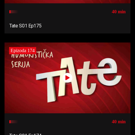
40 min
Tate S01 Ep175
Epizoda 174
40 min