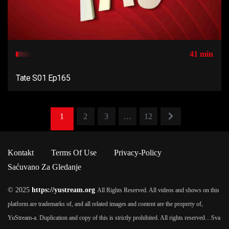
41 min
Tate S01 Ep165
1
2
3
…
12
Kontakt
Terms Of Use
Privacy-Policy
Saćuvano Za Gledanje
© 2025
https://yustream.org
All Rights Reserved. All videos and shows on this
platform are trademarks of, and all related images and content are the property of,
YuStream-a. Duplication and copy of this is strictly prohibited. All rights reserved…
Sva