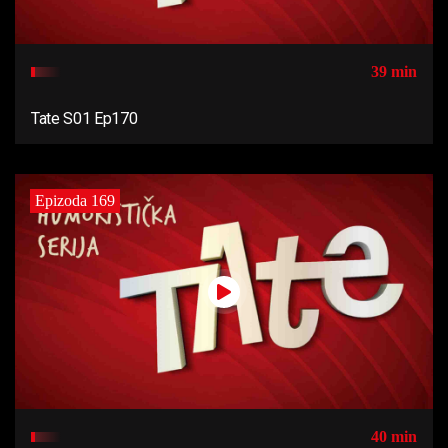
39 min
Tate S01 Ep170
Epizoda 169
40 min